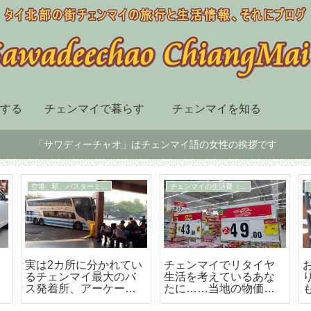
する
チェンマイで暮らす
チェンマイを知る
「サワディーチャオ」はチェンマイ語の女性の挨拶です
チェンマイ市内の移動手段
スーパー、デパート、ショッピングセンター
届
BTSも地下鉄もないチ
チェンマイ最大の高級
ェンマイはソンテウで
のショッピングセンタ
の移動が便利で楽しい
ー「セントラルフェス
テバル」