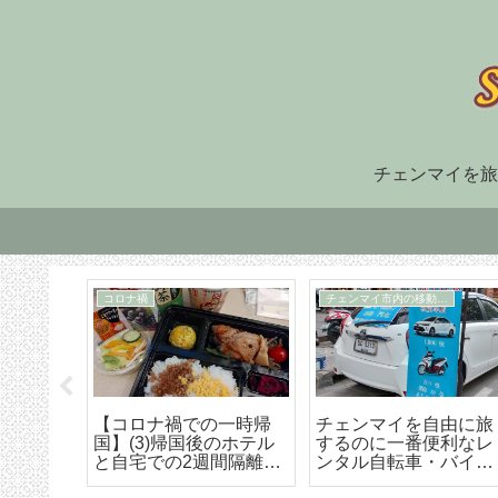
チェンマイを旅
住まい探し
TM30
福でオ
チェンマイ長期滞在の
TM-30とは何か、初回
大人気
ための住まい探しはこ
け出の方法などの詳細
野菜創
うやろう エリア選び
な解説
トラン
から契約までの詳細ア