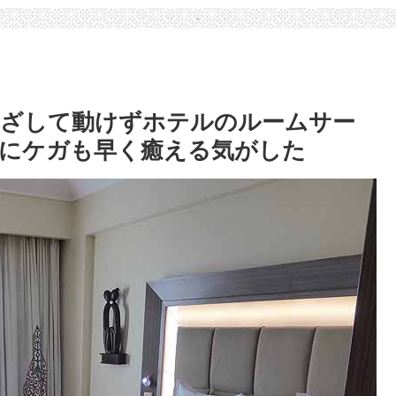
んざして動けずホテルのルームサー
にケガも早く癒える気がした