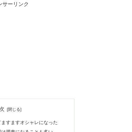
ンサーリンク
次
てますますオシャレになった
場は満車になることも多い