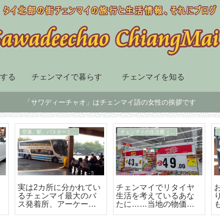
する
チェンマイで暮らす
チェンマイを知る
「サワディーチャオ」はチェンマイ語の女性の挨拶です
チェンマイ市内の移動手段
スーパー、デパート、ショッピングセンター
届
BTSも地下鉄もないチ
チェンマイ最大の高級
ェンマイはソンテウで
のショッピングセンタ
の移動が便利で楽しい
ー「セントラルフェス
テバル」