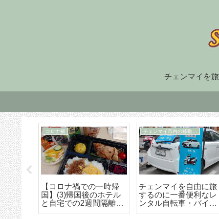
チェンマイを旅
住まい探し
TM30
福でオ
チェンマイ長期滞在の
TM-30とは何か、初回
大人気
ための住まい探しはこ
け出の方法などの詳細
野菜創
うやろう エリア選び
な解説
トラン
から契約までの詳細ア