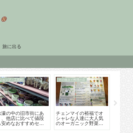
旅に出る
90日レポート
タイ暮らしのビザ
「90日レポート」を提
チェンマイ（タイ）長
【202
出する
期滞在生活のためのリ
マイ空港
タイヤメント（NON-
ド 降
O）ビザ取得・更新の手
ら市内