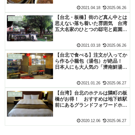
2021.04.18
2025.06.26
【台北・板橋】街のど真ん中とは
台湾の旅
思えない落ち着いた雰囲気 台湾
五大名家のひとつの邸宅と庭園
「林本源園邸」
2021.03.18
2025.06.26
【台北で食べる】注文が入ってか
台湾の旅
ら作る小籠包（湯包）が絶品！
日本人にも大人気の「濟南鮮湯
包」
2021.01.26
2025.06.27
【台湾】台北のホテルは隣町の板
台湾の旅
橋がお得！ おすすめは地下鉄駅
前にあるグランドフォワードホテ
ル
2020.12.06
2025.06.27