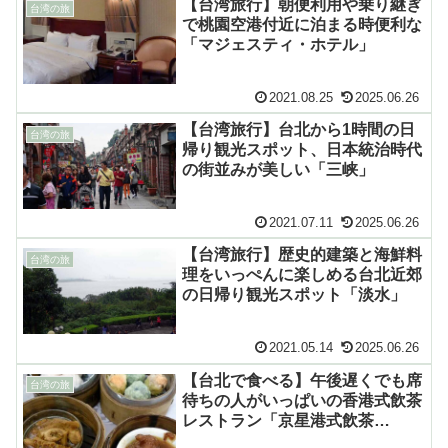
【台湾旅行】朝便利用や乗り継ぎ
台湾の旅
で桃園空港付近に泊まる時便利な
「マジェスティ・ホテル」
2021.08.25
2025.06.26
【台湾旅行】台北から1時間の日
台湾の旅
帰り観光スポット、日本統治時代
の街並みが美しい「三峡」
2021.07.11
2025.06.26
【台湾旅行】歴史的建築と海鮮料
台湾の旅
理をいっぺんに楽しめる台北近郊
の日帰り観光スポット「淡水」
2021.05.14
2025.06.26
【台北で食べる】午後遅くでも席
台湾の旅
待ちの人がいっぱいの香港式飲茶
レストラン「京星港式飲茶
Part2」