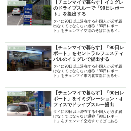
【チェンマイで暮らす】イミグレ
90日レポート
のドライブスルーで「90日レポー
ト」を提出する
タイに90日以上滞在する外国人が必ず届
出なくてはならない通称「90日レポー
ト」をチェンマイ空港のそばにあるイミ
グレーションオフィスのドライブスルー
窓口で提出した体験談（2024年1月）と
その方法
【チェンマイで暮らす】「90日レ
90日レポート
ポート」をセントラルフェスティ
バルのイミグレで提出する
タイに90日以上滞在する外国人が必ず届
けなくてはならない通称「90日レポー
ト」をチェンマイ市内北東部にあるセン
トラルフェスティバルのイミグレーショ
ンオフィスで提出する方法の詳細
【チェンマイで暮らす】「90日レ
90日レポート
ポート」をイミグレーション・オ
フィスでドライブスルー提出
タイに90日以上滞在する外国人が必ず届
けなくてはならない通称「90日レポー
ト」をチェンマイ空港すぐそばにあるイ
ミグレーション・オフィスで、ドライブ
スルーを利用して提出する方法の詳細