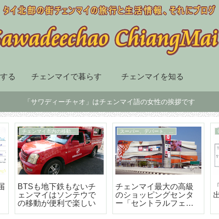
する
チェンマイで暮らす
チェンマイを知る
「サワディーチャオ」はチェンマイ語の女性の挨拶です
チェンマイ市内の移動手段
スーパー、デパート、ショッピングセンター
届
BTSも地下鉄もないチ
チェンマイ最大の高級
ェンマイはソンテウで
のショッピングセンタ
の移動が便利で楽しい
ー「セントラルフェス
テバル」