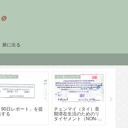
旅に出る
90日レポート
タイ暮らしのビザ
「90日レポート」を提
チェンマイ（タイ）長
【202
出する
期滞在生活のためのリ
マイ空港
タイヤメント（NON-
ド 降
O）ビザ取得・更新の手
ら市内