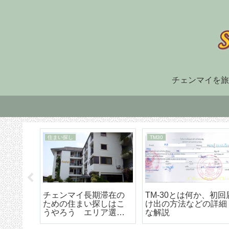
チェンマイを旅
住まい探し
TM30
福でオ
チェンマイ長期滞在の
TM-30とは何か、初回
大人気
ための住まい探しはこ
け出の方法などの詳細
野菜創
うやろう エリア選び
な解説
トラン
から契約までの詳細ア