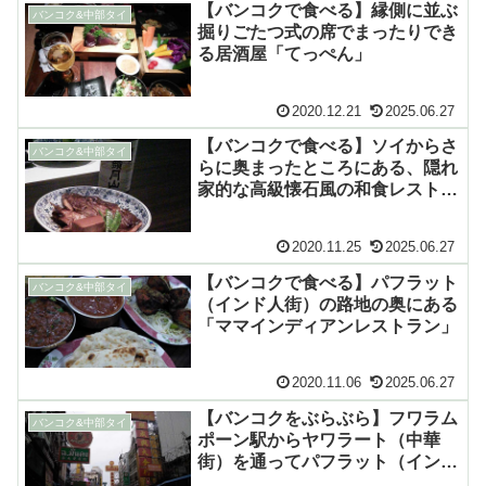
【バンコクで食べる】縁側に並ぶ
バンコク&中部タイ
掘りごたつ式の席でまったりでき
る居酒屋「てっぺん」
2020.12.21
2025.06.27
【バンコクで食べる】ソイからさ
バンコク&中部タイ
らに奥まったところにある、隠れ
家的な高級懐石風の和食レストラ
ン「一味膳」
2020.11.25
2025.06.27
【バンコクで食べる】パフラット
バンコク&中部タイ
（インド人街）の路地の奥にある
「ママインディアンレストラン」
2020.11.06
2025.06.27
【バンコクをぶらぶら】フワラム
バンコク&中部タイ
ポーン駅からヤワラート（中華
街）を通ってパフラット（インド
人街）へ