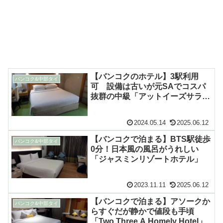
【バンコクのホテル】3駅利用
バンコク&中部タイ
可 設備は古いが元SAでコスパ
抜群の中級「アットイーズサラデ
ーン」
2024.05.14
2025.06.12
【バンコクで泊まる】BTS駅徒歩
バンコク&中部タイ
0分！日本風の風呂がうれしい
「ジャスミンリゾートホテル」
2023.11.11
2025.06.12
【バンコクで泊まる】アソークか
バンコク&中部タイ
らすぐだが静かで値段も手頃
「Two Three A Homely Hotel」