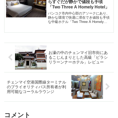
らすぐだが静かで値段も手頃
「Two Three A Homely Hotel」
バンコク市内中心部のアソークにあり、
静かな環境で快適に滞在でき値段も手頃
な中級ホテル「Two Three A Homely
Hotel（トゥースリー・ア・ホームリー・
ホテル）の紹介
お濠の中のチェンマイ旧市街にあ
るこじんまりとした高級「ビラシ
リラーンナーホテル」レビュー
チェンマイ空港国際線ターミナル
のプライオリティパス所有者が利
用可能なコーラルラウンジ
コメント