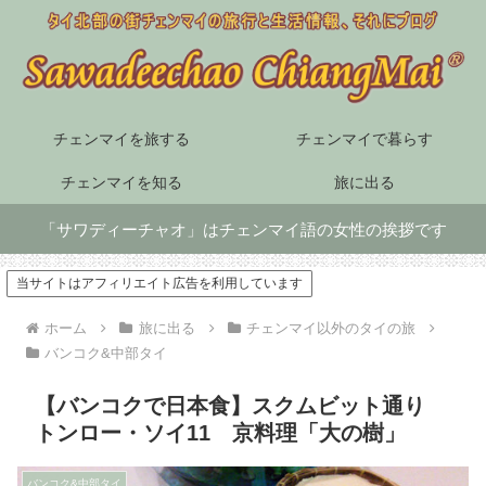
チェンマイを旅する
チェンマイで暮らす
チェンマイを知る
旅に出る
「サワディーチャオ」はチェンマイ語の女性の挨拶です
当サイトはアフィリエイト広告を利用しています
ホーム
旅に出る
チェンマイ以外のタイの旅
バンコク&中部タイ
【バンコクで日本食】スクムビット通り
トンロー・ソイ11 京料理「大の樹」
バンコク&中部タイ