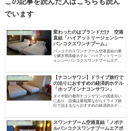
この記事を読んだ人はこちらも読ん
でいます
変わったのはブランドだけ 空港
バンコク&中部タイ
直結「ハイアットリージェンシー
バンコクスワンナプーム」
バンコクのスワンナプーム空港直結の乗
り継ぎ用高級ホテル「ハイアットリージ
ェンシーバンコクスワンナプームエアポ
ート」を空港からの行き方や客室、ロビ
ーなど詳細に紹介
【ナコンサワン】ドライブ旅行で
バンコク&中部タイ
の泊りにおすすめの経済的ホテル
「ホップインナコンサワン」
タイ中部の都市ナコンサワンの国道沿い
にあり、設備は最低限ながらドライブ旅
行で泊まるならおすすめの経済的ホテル
「ホップインナコンサワン」の紹介
スワンナプーム空港直結「ノボテ
バンコク&中部タイ
ルバンコクスワンナプームエアポ