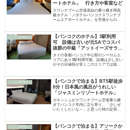
ートホテル」 行き方や客室など
スワンナプーム空港直結の乗り継ぎ用高
級ホテル「ノボテルバンコクスワンナプ
ームエアポートホテル」を空港からの行
き方や客室、ロビーなど
【バンコクのホテル】3駅利用
バンコク&中部タイ
可 設備は古いが元SAでコスパ
抜群の中級「アットイーズサラデ
ーン」
タイの首都バンコク中心部のシーロムエ
リアにあり3駅利用可能、設備は少し古い
がその分値段が安くこのエリアでは抜群
のコストパフォーマンスを誇るおすすめ
中級ホテル「アットイーズサラデーン」
の紹介
【バンコクで泊まる】BTS駅徒歩
バンコク&中部タイ
0分！日本風の風呂がうれしい
「ジャスミンリゾートホテル」
ガネッシュがスワンナプーム空港乗り継
ぎでバンコク市内に立ち寄り、「少しぜ
いたくしたいな～」と思った時の定宿に
しているだけでなく、最近は乗り継ぎ以
外でバンコクに数泊する時などにも泊ま
ることが多くなってきた……
【バンコクで泊まる】アソークか
バンコク&中部タイ