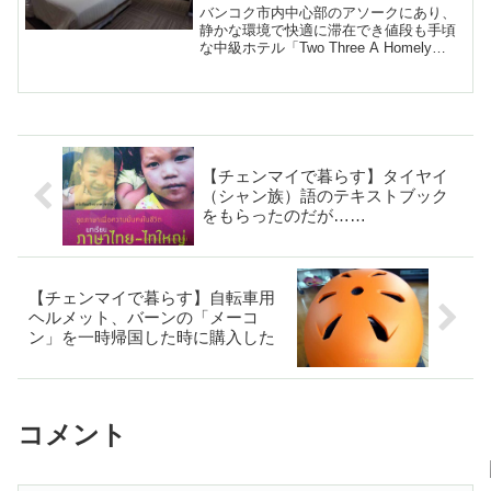
バンコク市内中心部のアソークにあり、
静かな環境で快適に滞在でき値段も手頃
な中級ホテル「Two Three A Homely
Hotel（トゥースリー・ア・ホームリー・
ホテル）の紹介
【チェンマイで暮らす】タイヤイ
（シャン族）語のテキストブック
をもらったのだが……
【チェンマイで暮らす】自転車用
ヘルメット、バーンの「メーコ
ン」を一時帰国した時に購入した
コメント