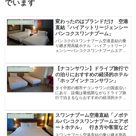
でいます
変わったのはブランドだけ 空港
バンコク&中部タイ
直結「ハイアットリージェンシー
バンコクスワンナプーム」
バンコクのスワンナプーム空港直結の乗
り継ぎ用高級ホテル「ハイアットリージ
ェンシーバンコクスワンナプームエアポ
ート」を空港からの行き方や客室、ロビ
ーなど詳細に紹介
【ナコンサワン】ドライブ旅行で
バンコク&中部タイ
の泊りにおすすめの経済的ホテル
「ホップインナコンサワン」
タイ中部の都市ナコンサワンの国道沿い
にあり、設備は最低限ながらドライブ旅
行で泊まるならおすすめの経済的ホテル
「ホップインナコンサワン」の紹介
スワンナプーム空港直結「ノボテ
バンコク&中部タイ
ルバンコクスワンナプームエアポ
ートホテル」 行き方や客室など
スワンナプーム空港直結の乗り継ぎ用高