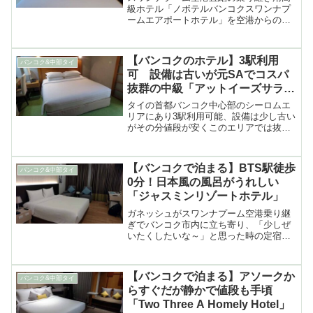
級ホテル「ノボテルバンコクスワンナプ
ームエアポートホテル」を空港からの行
き方や客室、ロビーなど
【バンコクのホテル】3駅利用
バンコク&中部タイ
可 設備は古いが元SAでコスパ
抜群の中級「アットイーズサラデ
ーン」
タイの首都バンコク中心部のシーロムエ
リアにあり3駅利用可能、設備は少し古い
がその分値段が安くこのエリアでは抜群
のコストパフォーマンスを誇るおすすめ
中級ホテル「アットイーズサラデーン」
の紹介
【バンコクで泊まる】BTS駅徒歩
バンコク&中部タイ
0分！日本風の風呂がうれしい
「ジャスミンリゾートホテル」
ガネッシュがスワンナプーム空港乗り継
ぎでバンコク市内に立ち寄り、「少しぜ
いたくしたいな～」と思った時の定宿に
しているだけでなく、最近は乗り継ぎ以
外でバンコクに数泊する時などにも泊ま
ることが多くなってきた……
【バンコクで泊まる】アソークか
バンコク&中部タイ
らすぐだが静かで値段も手頃
「Two Three A Homely Hotel」