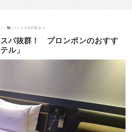
ジ」
C）」
バンコク&中部タイ
コスパ抜群！ プロンポンのおすす
ホテル」