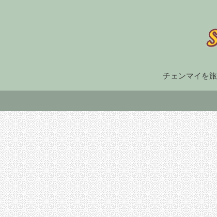
チェンマイを旅
空港、駅、バスターミナル
空港・航空機材・機内食
イ）長
【2025年最新】チェン
タイ航空利用者ならこ
めのリ
マイ空港”超”詳細ガイ
こ一択！ スワンナプ
ON-
ド 降機後の注意点か
ーム空港国際線出国後
更新の手
ら市内移動、出発時の
すぐの「ロイヤルオー