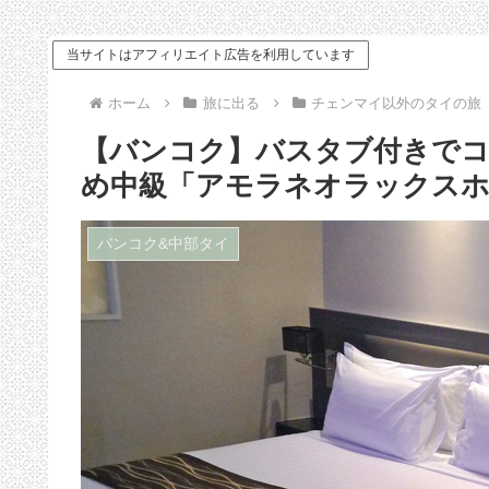
手続きや食事まで
キッドラウンジ」
当サイトはアフィリエイト広告を利用しています
ホーム
旅に出る
チェンマイ以外のタイの旅
【バンコク】バスタブ付きで
め中級「アモラネオラックス
バンコク&中部タイ