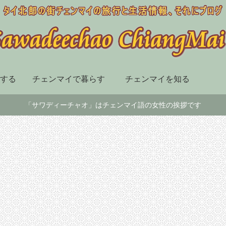
する
チェンマイで暮らす
チェンマイを知る
「サワディーチャオ」はチェンマイ語の女性の挨拶です
空港、駅、バスターミナル
スーパー、デパート、ショッピングセンター
プライオリティパスで
市内に3店舗。品揃え充
利用できる！ チェン
実で旅行者のお土産探
マイ空港国内線「ロイ
しにもおすすめのスー
ヤルオーキッドラウン
パー「Big C（ビッグ