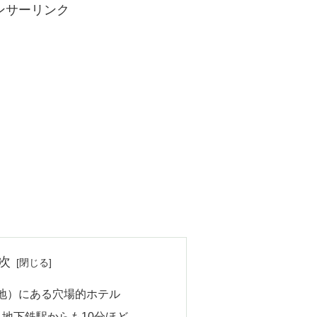
ンサーリンク
次
地）にある穴場的ホテル
地下鉄駅からも10分ほど