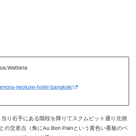
ua,Wattana
amora-neoluxe-hotel-bangkok/
き当り右手にある階段を降りてスクムビット通り北側
の交差点（角にAu Bon Painという黄色い看板のベ