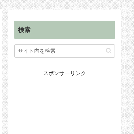
「JJマーケット」
選
以下だ
検索
スポンサーリンク