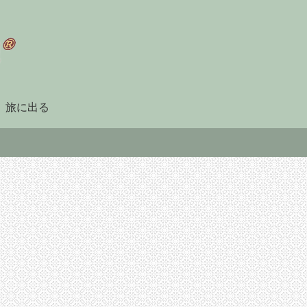
旅に出る
ショップ・工芸村
医療・健康・美容
コロナ禍
土日のチェンマイでは
【チェンマイで暮ら
【コロ
絶対はずせない！ 全
す】シャワータイムが
国】(3
面リニューアルでます
楽しくなる お土産に
と自宅
ますオシャレになった
もおすすめの固形石鹸4
日本の