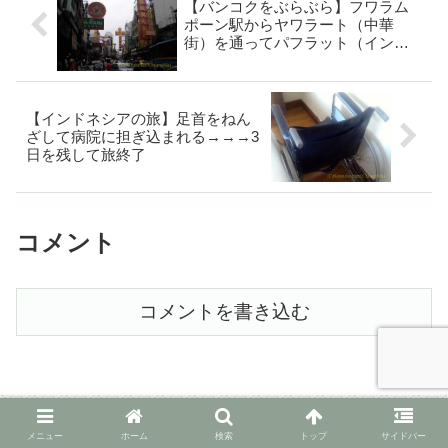
【バンコクをぶらぶら】フワラム
ポーン駅からヤワラート（中華
街）を通ってパフラット（インド
人街）へ
【インドネシアの旅】足首をねん
ざして病院に担ぎ込まれる→→→3
日を残して旅終了
コメント
コメントを書き込む
メニュー
ホーム
検索
トップ
サイドバー