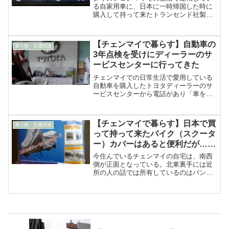
る自家用車に、日本に一時帰国した時に
購入して持って来たトランセンド社製の
ドライブレコーダーを取り付けた時の話
【チェンマイで暮らす】自動車の
乗り物・交通関連
3年点検を受けにディーラーのサ
ービスセンターに行ってきた
チェンマイでの日常生活で愛用している
自動車を購入したトヨタディーラーのサ
ービスセンターから電話があり「車を購
入してから3年になるので、点検を受けに
来てください」と言う……
【チェンマイで暮らす】日本で買
乗り物・交通関連
って持って来たバイク（スクータ
ー）カバーはあると便利だが……
今住んでいるチェンマイの自宅は、南西
側が正面となっている。北東裏手には近
所の人の話では所有しているのはバンコ
クの貴族だという優に2,000坪はあろうか
というテニスコートつきの……