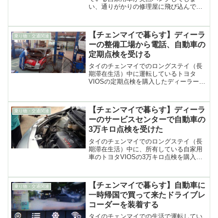
い、通りがかりの修理屋に飛び込んで直
してもらった話
【チェンマイで暮らす】ディーラ
乗り物・交通関連
ーの整備工場から電話、自動車の
定期点検を受ける
タイのチェンマイでのロングステイ（長
期滞在生活）中に運転しているトヨタ
VIOSの定期点検を購入したディーラーの
サービスセンターで受けた時の体験談
【チェンマイで暮らす】ディーラ
乗り物・交通関連
ーのサービスセンターで自動車の
3万キロ点検を受けた
タイのチェンマイでのロングステイ（長
期滞在生活）中に、所有している自家用
車のトヨタVIOSの3万キロ点検を購入し
た市内南部にあるディーラーのサービス
センターで受けた時の体験
【チェンマイで暮らす】自動車に
乗り物・交通関連
一時帰国で買って来たドライブレ
コーダーを装着する
タイのチェンマイでの生活で運転してい