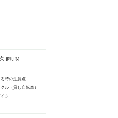
次
する時の注意点
イクル（貸し自転車）
バイク
ー