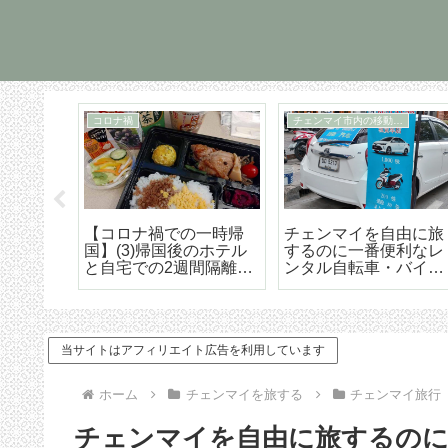
コロナ禍
チェンマイ市内の移動手段
暮ら
【コロナ禍での一時帰
チェンマイを自由に旅
イムが
国】(3)帰国後のホテル
するのに一番便利なレ
土産に
と自宅での2週間隔離。
ンタル自転車・バイ
形石鹸4
日本の水際対策はザル
ク・自動車 借りる時
以下だった
や運転する時の注意点
当サイトはアフィリエイト広告を利用しています
ホーム
チェンマイを旅する
チェンマイ旅行
チェンマイを自由に旅するのに