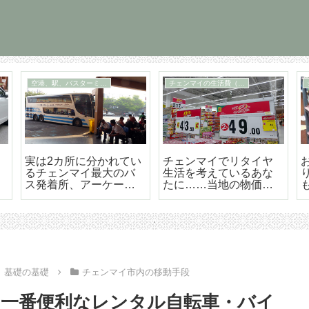
空港、駅、バスターミナル
チェンマイの生活費（概論）
実は2カ所に分かれてい
チェンマイでリタイヤ
るチェンマイ最大のバ
生活を考えているあな
ス発着所、アーケード
たに……当地の物価は
バスターミナル（周辺
安いと言えるのか？
＆構内マップつき）
（概論）
 基礎の基礎
チェンマイ市内の移動手段
一番便利なレンタル自転車・バイ