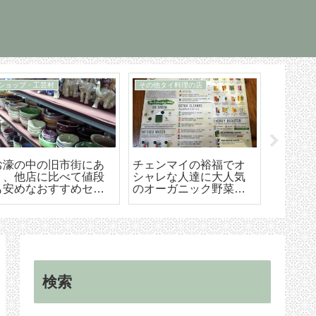
ショップ・工芸村
その他タイ料理の店
住まい探し
お濠の中の旧市街にあ
チェンマイの裕福でオ
チェン
り、他店に比べて値段
シャレな人達に大人気
ための
も安めなおすすめセラ
のオーガニック野菜創
うやろ
ドン焼きの店「メンラ
作タイ料理レストラン
から契
イキルン」
「オーカジュー
ドバイ
（Ohkajhu）」
検索