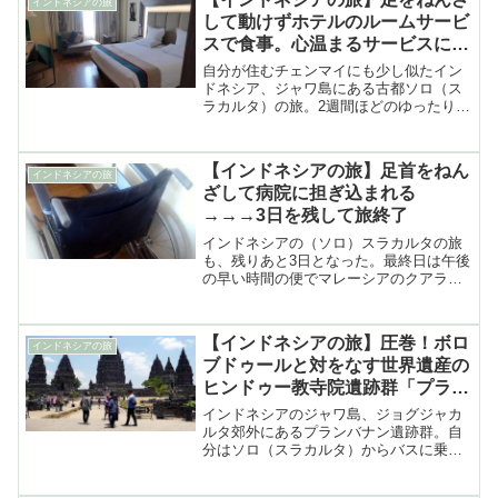
インドネシアの旅
して動けずホテルのルームサービ
スで食事。心温まるサービスにケ
ガも早く癒える気がした
自分が住むチェンマイにも少し似たイン
ドネシア、ジャワ島にある古都ソロ（ス
ラカルタ）の旅。2週間ほどのゆったりと
した日程でヒンドゥー教の遺跡を見学し
たり街の中をウロウロしたりして楽しん
でいたのだが……
【インドネシアの旅】足首をねん
インドネシアの旅
ざして病院に担ぎ込まれる
→→→3日を残して旅終了
インドネシアの（ソロ）スラカルタの旅
も、残りあと3日となった。最終日は午後
の早い時間の便でマレーシアのクアラル
ンプールに移動するので、実質的にはあ
と2日だ……
【インドネシアの旅】圧巻！ボロ
インドネシアの旅
ブドゥールと対をなす世界遺産の
ヒンドゥー教寺院遺跡群「プラン
バナン」
インドネシアのジャワ島、ジョグジャカ
ルタ郊外にあるプランバナン遺跡群。自
分はソロ（スラカルタ）からバスに乗っ
て訪れた。ジョグジャカルタ郊外、とい
うと世界最大級の……