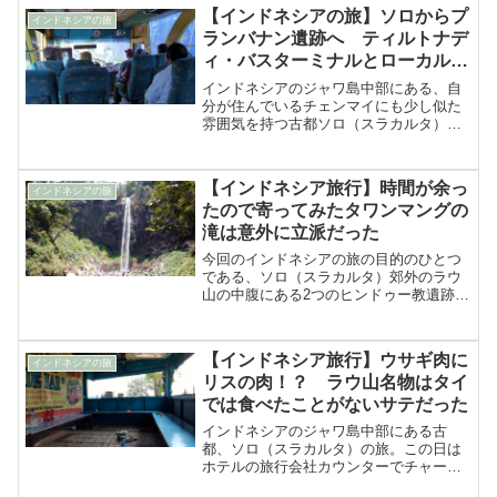
【インドネシアの旅】ソロからプ
インドネシアの旅
ランバナン遺跡へ ティルトナデ
ィ・バスターミナルとローカルバ
ス
インドネシアのジャワ島中部にある、自
分が住んでいるチェンマイにも少し似た
雰囲気を持つ古都ソロ（スラカルタ）の
旅。市内観光や東部郊外のラウ山中腹に
ある……
【インドネシア旅行】時間が余っ
インドネシアの旅
たので寄ってみたタワンマングの
滝は意外に立派だった
今回のインドネシアの旅の目的のひとつ
である、ソロ（スラカルタ）郊外のラウ
山の中腹にある2つのヒンドゥー教遺跡見
学も無事に終了した。ランチも済ませて
あとはソロ（スラカルタ）に戻るだ
け……
【インドネシア旅行】ウサギ肉に
インドネシアの旅
リスの肉！？ ラウ山名物はタイ
では食べたことがないサテだった
インドネシアのジャワ島中部にある古
都、ソロ（スラカルタ）の旅。この日は
ホテルの旅行会社カウンターでチャータ
ーした車を使って、40kmほど離れたラウ