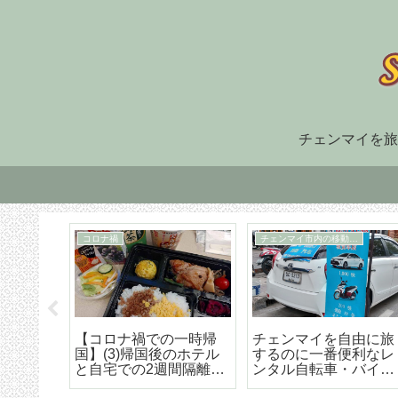
チェンマイを旅
住まい探し
TM30
福でオ
チェンマイ長期滞在の
TM-30とは何か、初回
大人気
ための住まい探しはこ
け出の方法などの詳細
野菜創
うやろう エリア選び
な解説
トラン
から契約までの詳細ア