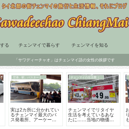
する
チェンマイで暮らす
チェンマイを知る
「サワディーチャオ」はチェンマイ語の女性の挨拶です
チェンマイ市内の移動手段
スーパー、デパート、ショッピングセンター
届
BTSも地下鉄もないチ
チェンマイ最大の高級
ェンマイはソンテウで
のショッピングセンタ
の移動が便利で楽しい
ー「セントラルフェス
テバル」