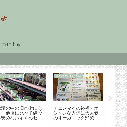
旅に出る
90日レポート
タイ暮らしのビザ
「90日レポート」を提
チェンマイ（タイ）長
【202
出する
期滞在生活のためのリ
マイ空港
タイヤメント（NON-
ド 降
O）ビザ取得・更新の手
ら市内