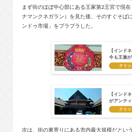
まず街のほぼ中心部にある王家第2王宮で現
ナマンクネガラン）を見た後、そのすぐそば
ンドゥ市場」をブラブラした。
【インドネ
今も王族が
【インドネ
がアンティ
市場」
次は、街の東寄りにある市内最大規模だとい