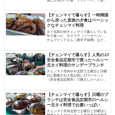
達に人気のパン屋「プンノーイ」で買っ
たタイミルクティーパンの紹介
【チェンマイで暮らす】一時帰国
食関連
から戻った直後の夕食はベーシッ
クなチェンマイ料理
タイ北部の街チェンマイで暮らしている
中で食べた、サイウア（ソーセージ）、
ナムプリックヌム（唐辛子味噌）などチ
ェンマイ料理オンパレードの夕食の紹介
【チェンマイで暮らす】人気のJJ
食関連
安全食品定期市で買ったヘルシー
北タイ料理のサンデーブランチ
チェンマイ市内やや北部で土曜日と日曜
日に開催され人気が高いJJマーケット
（安全食品定期市）で購入したヘルシー
な北タイ料理で揃えた日曜日のブランチ
の紹介
【チェンマイで暮らす】日曜のブ
食関連
ランチは安全食品定期市のヘルシ
ー北タイ料理でお腹いっぱい
チェンマイ市内北部で土曜日と日曜日に