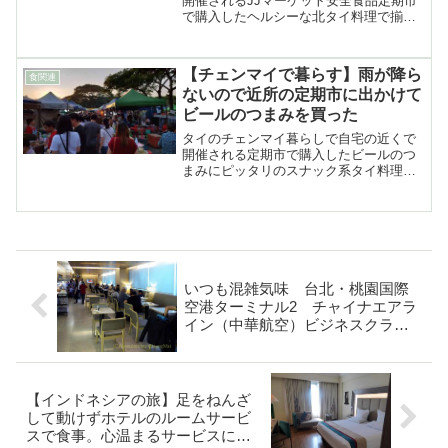
開催されるJJマーケット安全食品定期市
で購入したヘルシーな北タイ料理で揃え
た日曜日のブランチの紹介
【チェンマイで暮らす】雨が降ら
食関連
ないので近所の定期市に出かけて
ビールのつまみを買った
タイのチェンマイ暮らしで自宅の近くで
開催される定期市で購入したビールのつ
まみにピッタリのスナック系タイ料理の
紹介
いつも混雑気味 台北・桃園国際
空港ターミナル2 チャイナエアラ
イン（中華航空）ビジネスクラス
ラウンジ
【インドネシアの旅】足をねんざ
して動けずホテルのルームサービ
スで食事。心温まるサービスにケ