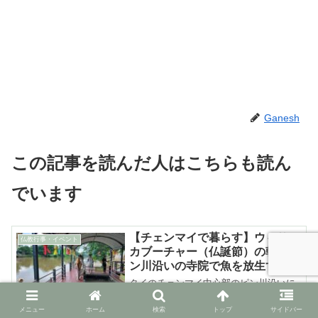
Ganesh
この記事を読んだ人はこちらも読ん
でいます
【チェンマイで暮らす】ウィサー
仏教行事・イベント
カブーチャー（仏誕節）の朝はピ
ン川沿いの寺院で魚を放生する
タイのチェンマイ中心部のピン川沿いに
あるワット（寺院）チャイモンコンで、
仏教の重要な祝日にあたるウィサーカブ
メニュー
ホーム
検索
トップ
サイドバー
ーチャー（仏誕節）の日の朝にお参りを