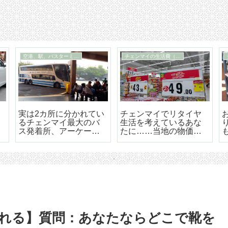
その他タイ料理の店
住まい探し
市街にあ
チェンマイの裕福でオ
チェンマイ長期滞在
べて値段
シャレな人達に大人気
ための住まい探しは
すめセラ
のオーガニック野菜創
うやろう エリア選
「メンラ
作タイ料理レストラン
から契約までの詳細
「オーカジュー
ドバイス
（Ohkajhu）」
れる】質問：あなたならどこで靴を