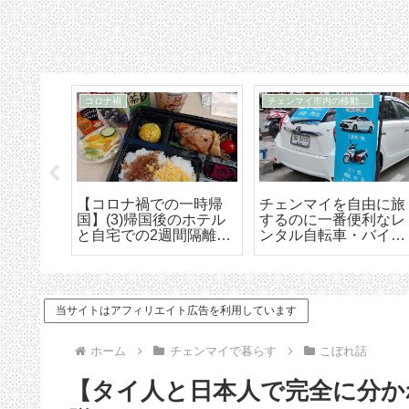
空港、駅、バスターミナル
チェンマイの生活費（概論）
ショップ・工芸村
カ所に分かれてい
チェンマイでリタイヤ
お濠の中の旧
ンマイ最大のバ
生活を考えているあな
り、他店に比
所、アーケード
たに……当地の物価は
も安めなおす
ーミナル（周辺
安いと言えるのか？
ドン焼きの店
マップつき）
（概論）
イキルン」
当サイトはアフィリエイト広告を利用しています
ホーム
チェンマイで暮らす
こぼれ話
【タイ人と日本人で完全に分か