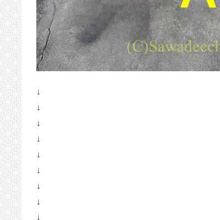
↓
↓
↓
↓
↓
↓
↓
↓
↓