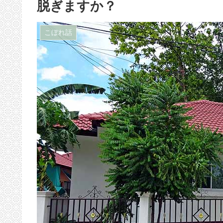
脱ぎますか？
こぼれ話