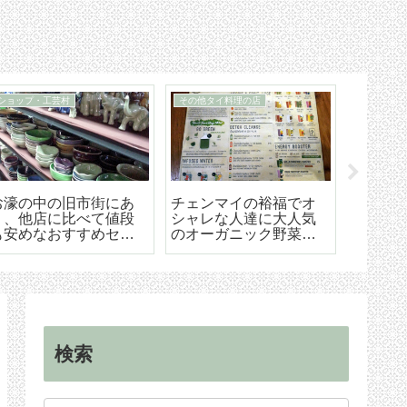
TM30
チェンマイ市内の移動手段
の
TM-30とは何か、初回届
BTSも地下鉄もないチ
こ
け出の方法などの詳細
ェンマイはソンテウで
び
な解説
の移動が便利で楽しい
ア
検索