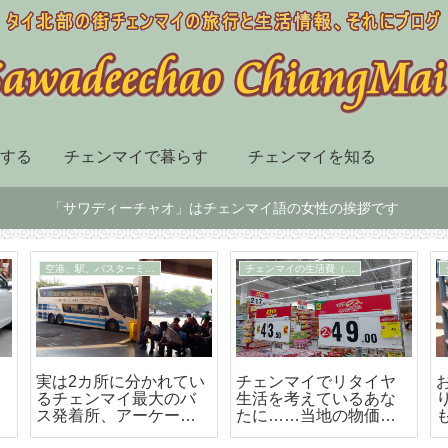
する
チェンマイで暮らす
チェンマイを知る
「サワディーチャオ」はチェンマイ語の女性の挨拶です
チェンマイ市内の移動手段
スーパー、デパート、ショッピングセンター
届
BTSも地下鉄もないチ
チェンマイ最大の高級
ェンマイはソンテウで
のショッピングセンタ
の移動が便利で楽しい
ー「セントラルフェス
テバル」