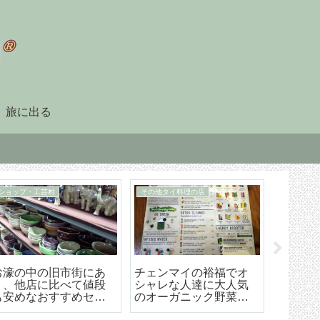
旅に出る
90日レポート
タイ暮らしのビザ
「90日レポート」を提
チェンマイ（タイ）長
【202
出する
期滞在生活のためのリ
マイ空港
タイヤメント（NON-
ド 降
O）ビザ取得・更新の手
ら市内