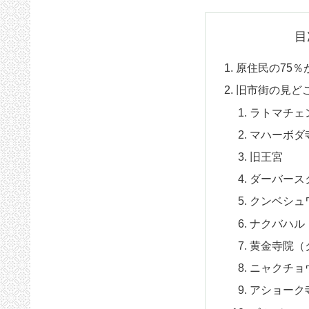
目
原住民の75
旧市街の見ど
ラトマチェ
マハーボダ
旧王宮
ダーバース
クンベシュ
ナクバハル
黄金寺院（
ニャクチョ
アショーク