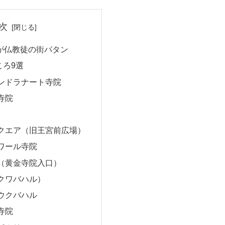
次
％が仏教徒の街パタン
ころ9選
ンドラナート寺院
寺院
クエア（旧王宮前広場）
ワール寺院
（黄金寺院入口）
クワバハル）
ウクバハル
寺院