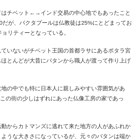
てはチベット←→インド交易の中心地でもあったこと
0だが、バクタプールは仏教徒は25%にとどまってお
ジョリティーとなっている。
れていないがチベット王国の首都ラサにあるポタラ宮
もほとんどが大昔にパタンから職人が渡って作り上げ
盆地の中でも特に日本人に親しみやすい雰囲気があ
のもこの街の少しはずれにあった仏像工房の家であっ
活動からカトマンズに逃れて来た地方の人があふれか
くような大きさになっているが、元々のパタンは端か