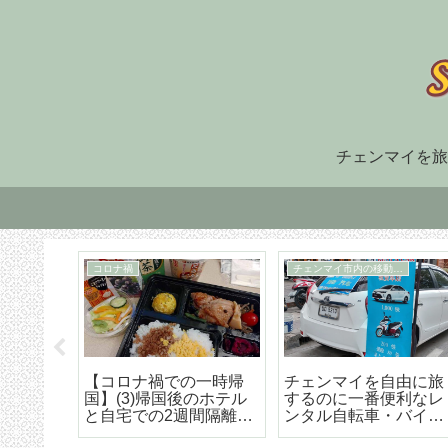
チェンマイを旅
住まい探し
TM30
福でオ
チェンマイ長期滞在の
TM-30とは何か、初回
大人気
ための住まい探しはこ
け出の方法などの詳細
野菜創
うやろう エリア選び
な解説
トラン
から契約までの詳細ア