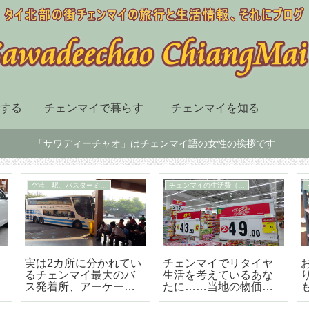
する
チェンマイで暮らす
チェンマイを知る
「サワディーチャオ」はチェンマイ語の女性の挨拶です
チェンマイ市内の移動手段
スーパー、デパート、ショッピングセンター
届
BTSも地下鉄もないチ
チェンマイ最大の高級
ェンマイはソンテウで
のショッピングセンタ
の移動が便利で楽しい
ー「セントラルフェス
テバル」