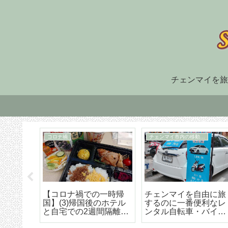
チェンマイを旅
住まい探し
TM30
福でオ
チェンマイ長期滞在の
TM-30とは何か、初回
大人気
ための住まい探しはこ
け出の方法などの詳細
野菜創
うやろう エリア選び
な解説
トラン
から契約までの詳細ア