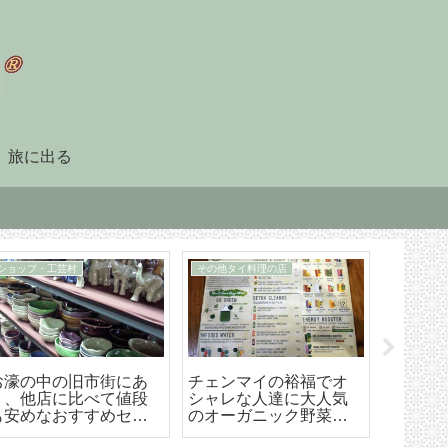
旅に出る
90日レポート
タイ暮らしのビザ
「90日レポート」を提
チェンマイ（タイ）長
【202
出する
期滞在生活のためのリ
マイ空港
タイヤメント（NON-
ド 降
O）ビザ取得・更新の手
ら市内