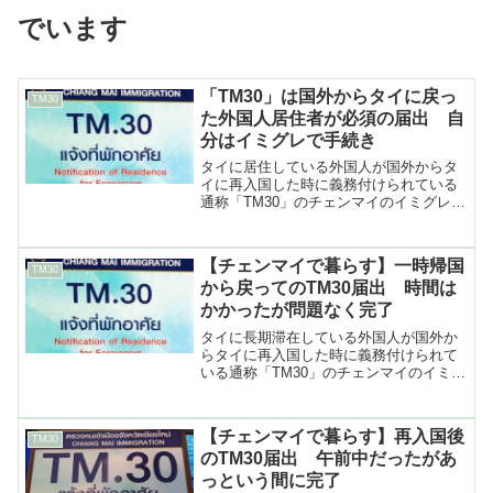
でいます
「TM30」は国外からタイに戻っ
TM30
た外国人居住者が必須の届出 自
分はイミグレで手続き
タイに居住している外国人が国外からタ
イに再入国した時に義務付けられている
通称「TM30」のチェンマイのイミグレー
ションオフィスでの届出の方法や必要な
書類など（2025年12月）
【チェンマイで暮らす】一時帰国
TM30
から戻ってのTM30届出 時間は
かかったが問題なく完了
タイに長期滞在している外国人が国外か
らタイに再入国した時に義務付けられて
いる通称「TM30」のチェンマイのイミグ
レーションオフィスでの届出の方法や必
要な書類など（2025年4月）
【チェンマイで暮らす】再入国後
TM30
のTM30届出 午前中だったがあ
っという間に完了