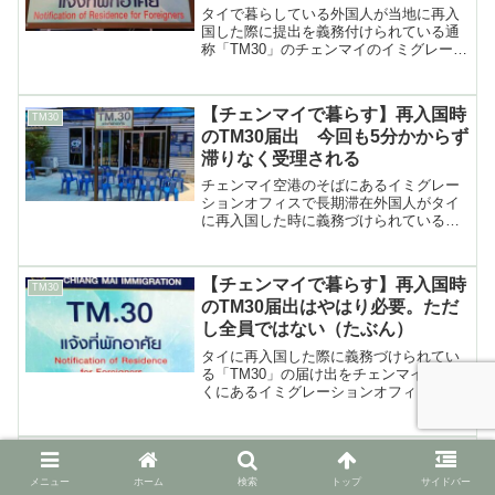
タイで暮らしている外国人が当地に再入
国した際に提出を義務付けられている通
称「TM30」のチェンマイのイミグレーシ
ョンオフィスでの届出の方法や必要な書
類など（2024年11月）
【チェンマイで暮らす】再入国時
TM30
のTM30届出 今回も5分かからず
滞りなく受理される
チェンマイ空港のそばにあるイミグレー
ションオフィスで長期滞在外国人がタイ
に再入国した時に義務づけられている
「TM30」届出の方法など（2024年5月）
【チェンマイで暮らす】再入国時
TM30
のTM30届出はやはり必要。ただ
し全員ではない（たぶん）
タイに再入国した際に義務づけられてい
る「TM30」の届け出をチェンマイ空港近
くにあるイミグレーションオフィスで行
った時のレポート（2023年12月）
【コロナ禍での帰チェン】TM30
TM30
届け出は引き続きマスト。隔離証
メニュー
ホーム
検索
トップ
サイドバー