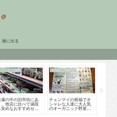
旅に出る
90日レポート
タイ暮らしのビザ
「90日レポート」を提
チェンマイ（タイ）長
【202
出する
期滞在生活のためのリ
マイ空港
タイヤメント（NON-
ド 降
O）ビザ取得・更新の手
ら市内