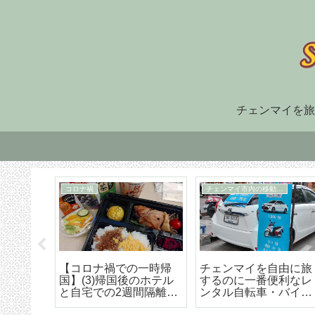
チェンマイを旅
住まい探し
TM30
福でオ
チェンマイ長期滞在の
TM-30とは何か、初回
大人気
ための住まい探しはこ
け出の方法などの詳細
野菜創
うやろう エリア選び
な解説
トラン
から契約までの詳細ア