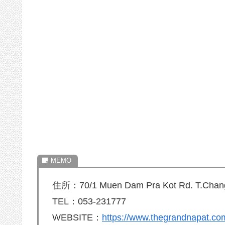
住所：70/1 Muen Dam Pra Kot Rd. T.Chan
TEL：053-231777
WEBSITE：
https://www.thegrandnapat.co