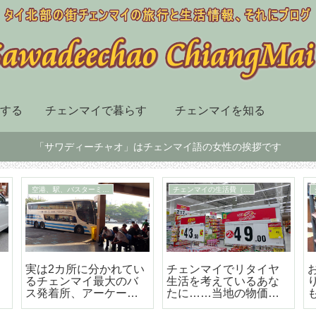
する
チェンマイで暮らす
チェンマイを知る
「サワディーチャオ」はチェンマイ語の女性の挨拶です
チェンマイ市内の移動手段
スーパー、デパート、ショッピングセンター
届
BTSも地下鉄もないチ
チェンマイ最大の高級
ェンマイはソンテウで
のショッピングセンタ
の移動が便利で楽しい
ー「セントラルフェス
テバル」