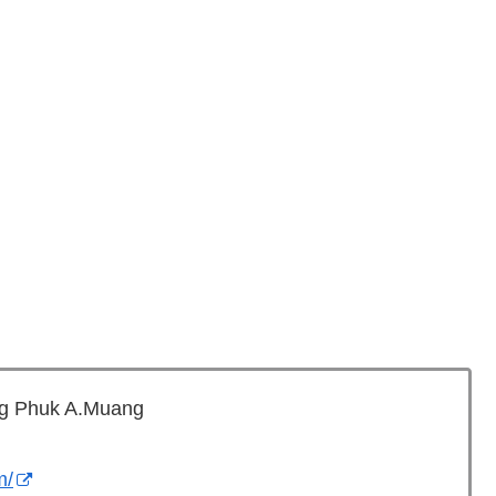
g Phuk A.Muang
m/