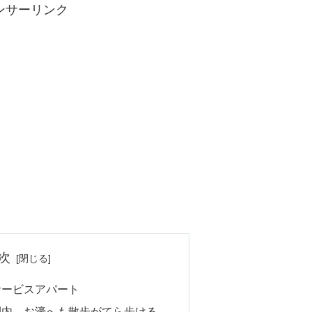
ンサーリンク
次
サービスアパート
圏内、お濠へも散歩がてら歩ける