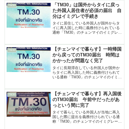
「TM30」は国外からタイに戻っ
TM30
た外国人居住者が必須の届出 自
分はイミグレで手続き
タイに居住している外国人が国外からタ
イに再入国した時に義務付けられている
通称「TM30」のチェンマイのイミグレー
ションオフィスでの届出の方法や必要な
書類など（2025年12月）
【チェンマイで暮らす】一時帰国
TM30
から戻ってのTM30届出 時間は
かかったが問題なく完了
タイに長期滞在している外国人が国外か
らタイに再入国した時に義務付けられて
いる通称「TM30」のチェンマイのイミグ
レーションオフィスでの届出の方法や必
要な書類など（2025年4月）
【チェンマイで暮らす】再入国後
TM30
のTM30届出 午前中だったがあ
っという間に完了
タイで暮らしている外国人が当地に再入
国した際に提出を義務付けられている通
称「TM30」のチェンマイのイミグレーシ
ョンオフィスでの届出の方法や必要な書