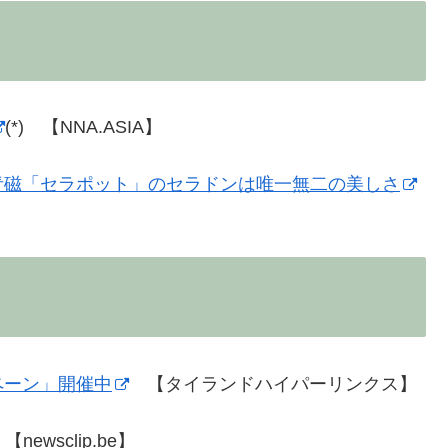
(*) 【NNA.ASIA】
青磁「セラポット」のセラドンは唯一無二の美しさ
ペーン」開催中
【タイランドハイパーリンクス】
newsclip.be】