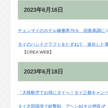
2023年6月16日
チェンマイのホテル稼働率75％、回復基調に
タイのハンドクラフトをたずねて 進化した
【CREA WEB】
2023年6月18日
「大韓航空でお得にタイへ！タイ三都キャン
タイ北部国境で銃撃戦、アヘン82キロ押収
【