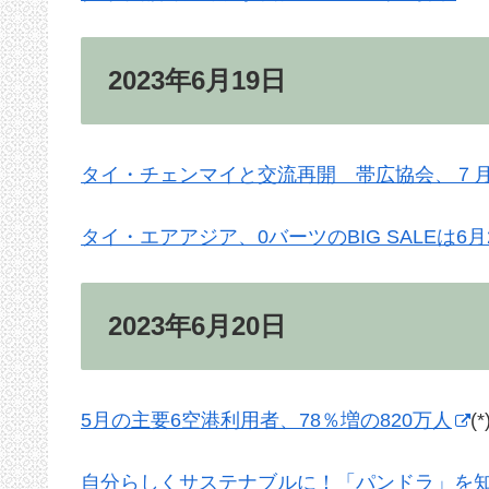
2023年6月19日
タイ・チェンマイと交流再開 帯広協会、７
タイ・エアアジア、0バーツのBIG SALEは6月
2023年6月20日
5月の主要6空港利用者、78％増の820万人
(
自分らしくサステナブルに！「パンドラ」を知