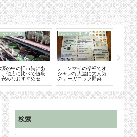
ショップ・工芸村
その他タイ料理の店
住まい探し
お濠の中の旧市街にあ
チェンマイの裕福でオ
チェン
り、他店に比べて値段
シャレな人達に大人気
ための
も安めなおすすめセラ
のオーガニック野菜創
うやろ
ドン焼きの店「メンラ
作タイ料理レストラン
から契
イキルン」
「オーカジュー
ドバイ
（Ohkajhu）」
検索