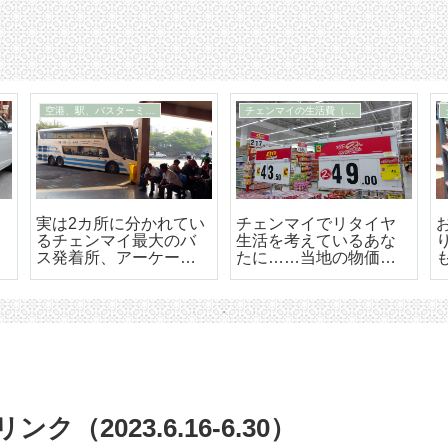
空港、駅、バスターミナル
チェンマイの生活費（概論）
実は2カ所に分かれてい
チェンマイでリタイヤ
るチェンマイ最大のバ
生活を考えているあな
ス発着所、アーケード
たに……当地の物価は
バスターミナル（周辺
安いと言えるのか？
＆構内マップつき）
（概論）
2023.6.16-6.30）