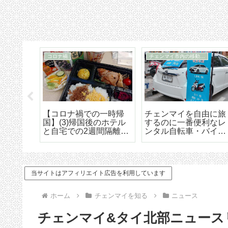
コロナ禍
チェンマイ市内の移動手段
暮ら
【コロナ禍での一時帰
チェンマイを自由に旅
イムが
国】(3)帰国後のホテル
するのに一番便利なレ
土産に
と自宅での2週間隔離。
ンタル自転車・バイ
形石鹸4
日本の水際対策はザル
ク・自動車 借りる時
以下だった
や運転する時の注意点
当サイトはアフィリエイト広告を利用しています
ホーム
チェンマイを知る
ニュース
チェンマイ&タイ北部ニュースリンク（