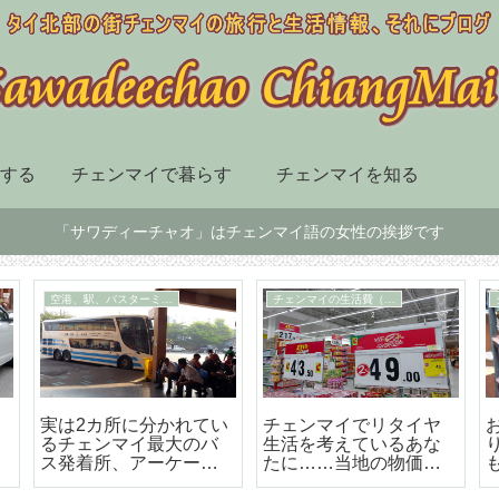
する
チェンマイで暮らす
チェンマイを知る
「サワディーチャオ」はチェンマイ語の女性の挨拶です
空港、駅、バスターミナル
チェンマイの生活費（概論）
実は2カ所に分かれてい
チェンマイでリタイヤ
るチェンマイ最大のバ
生活を考えているあな
ス発着所、アーケード
たに……当地の物価は
バスターミナル（周辺
安いと言えるのか？