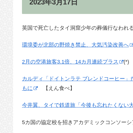
2023年3月17日
英国で死亡したタイ洞窟少年の葬儀行なわれる 【The J
環境委が北部の野焼き禁止、大気汚染改善へ
2月の空港旅客3.1倍、14カ月連続プラス
(*
カルディ「ドイトンラテ ブレンドコーヒー」
もに
【えん食べ】
今井翼、タイで鉄道旅「今後も忘れたくない
5カ国の協定校を招きアカデミックコンソーシ