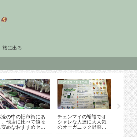
旅に出る
ショップ・工芸村
その他タイ料理の店
住まい探し
お濠の中の旧市街にあ
チェンマイの裕福でオ
チェン
り、他店に比べて値段
シャレな人達に大人気
ための
も安めなおすすめセラ
のオーガニック野菜創
うやろ
ドン焼きの店「メンラ
作タイ料理レストラン
から契