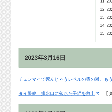
2
2
2
2
2
2023年3月16日
チェンマイで死んじゃうレベルの雹の嵐。も
タイ警察、排水口に落ちた子猫を救出
【タ