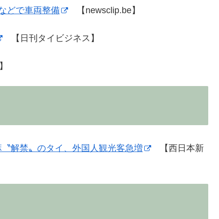
などで車両整備
【newsclip.be】
【日刊タイビジネス】
A】
麻〝解禁〟のタイ、外国人観光客急増
【西日本新