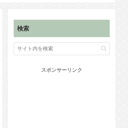
イキルン」
「オーカジュー
ドバイ
（Ohkajhu）」
検索
スポンサーリンク