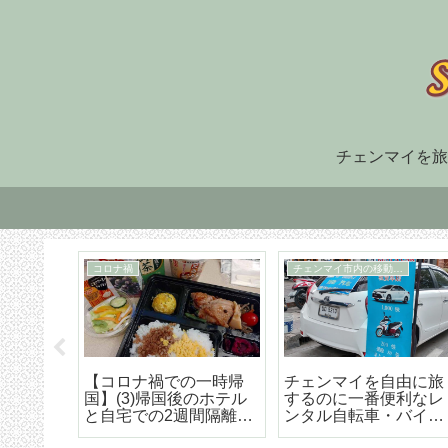
チェンマイを旅
コロナ禍
チェンマイ市内の移動手段
暮ら
【コロナ禍での一時帰
チェンマイを自由に旅
イムが
国】(3)帰国後のホテル
するのに一番便利なレ
土産に
と自宅での2週間隔離。
ンタル自転車・バイ
形石鹸4
日本の水際対策はザル
ク・自動車 借りる時