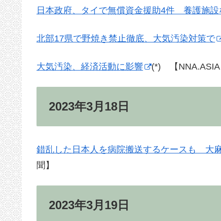
日本政府、タイで無償資金援助4件 養護施設
北部17県で野焼き禁止徹底、大気汚染対策で
大気汚染、経済活動に影響
(*) 【NNA.ASI
2023年3月18日
錯乱した日本人を病院搬送するケースも 大
聞】
2023年3月19日