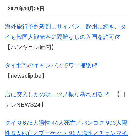
2021年10月25日
海外旅行予約殺到…サイパン、欧州に続き、タ
イも韓国人観光客に隔離なしの入国を許可
【ハンギョレ新聞】
タイ北部のキャンパスでワニ捕獲
【newsclip.be】
店に突入したのは…ツノ振り暴れ回る
【日
テレNEWS24】
タイ 8,675人陽性 44人死亡／バンコク 903人陽
性 5人死亡／プーケット 91人陽性／チェンマイ