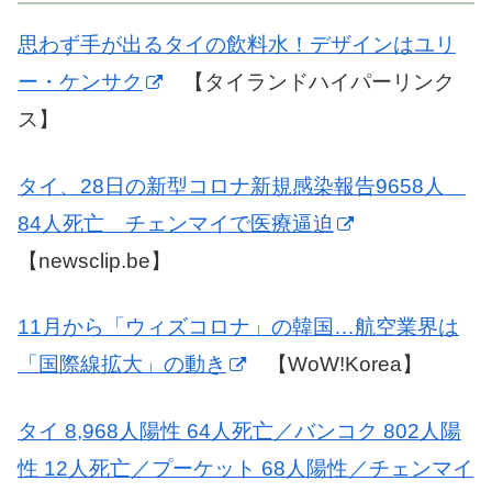
思わず手が出るタイの飲料水！デザインはユリ
ー・ケンサク
【タイランドハイパーリンク
ス】
タイ、28日の新型コロナ新規感染報告9658人
84人死亡 チェンマイで医療逼迫
【newsclip.be】
11月から「ウィズコロナ」の韓国…航空業界は
「国際線拡大」の動き
【WoW!Korea】
タイ 8,968人陽性 64人死亡／バンコク 802人陽
性 12人死亡／プーケット 68人陽性／チェンマイ