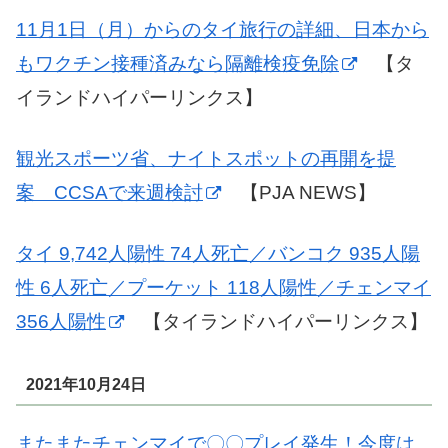
11月1日（月）からのタイ旅行の詳細、日本から
もワクチン接種済みなら隔離検疫免除
【タ
イランドハイパーリンクス】
観光スポーツ省、ナイトスポットの再開を提
案 CCSAで来週検討
【PJA NEWS】
タイ 9,742人陽性 74人死亡／バンコク 935人陽
性 6人死亡／プーケット 118人陽性／チェンマイ
356人陽性
【タイランドハイパーリンクス】
2021年10月24日
またまたチェンマイで〇〇プレイ発生！今度は