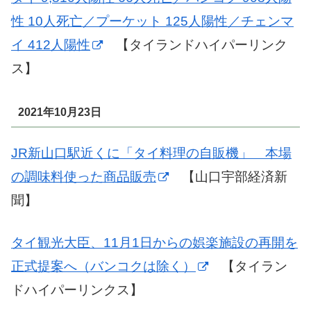
性 10人死亡／プーケット 125人陽性／チェンマ
イ 412人陽性
【タイランドハイパーリンク
ス】
2021年10月23日
JR新山口駅近くに「タイ料理の自販機」 本場
の調味料使った商品販売
【山口宇部経済新
聞】
タイ観光大臣、11月1日からの娯楽施設の再開を
正式提案へ（バンコクは除く）
【タイラン
ドハイパーリンクス】