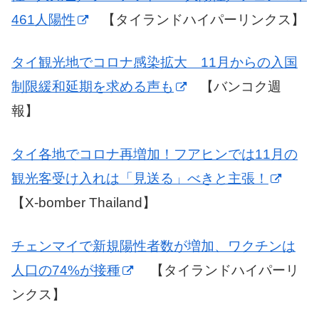
461人陽性
【タイランドハイパーリンクス】
タイ観光地でコロナ感染拡大 11月からの入国
制限緩和延期を求める声も
【バンコク週
報】
タイ各地でコロナ再増加！フアヒンでは11月の
観光客受け入れは「見送る」べきと主張！
【X-bomber Thailand】
チェンマイで新規陽性者数が増加、ワクチンは
人口の74%が接種
【タイランドハイパーリ
ンクス】