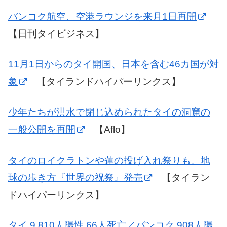
バンコク航空、空港ラウンジを来月1日再開
【日刊タイビジネス】
11月1日からのタイ開国、日本を含む46カ国が対
象
【タイランドハイパーリンクス】
少年たちが洪水で閉じ込められたタイの洞窟の
一般公開を再開
【Aflo】
タイのロイクラトンや蓮の投げ入れ祭りも、地
球の歩き方『世界の祝祭』発売
【タイラン
ドハイパーリンクス】
タイ 9,810人陽性 66人死亡／バンコク 908人陽