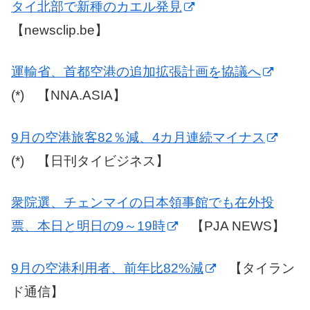
タイ北部で新種のカエル発見
【newsclip.be】
運輸省、首都空港の追加拡張計画を協議へ
(*) 【NNA.ASIA】
9月の空港旅客82％減、4カ月連続マイナス
(*) 【日刊タイビジネス】
衆院選、チェンマイの日本領事館でも在外投
票、本日と明日の9～19時
【PJA NEWS】
9月の空港利用者、前年比82%減
【タイラン
ド通信】