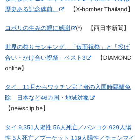
歴史ある記念碑前。
【X-bomber Thailand】
コボリの生みの親に感謝
(*) 【西日本新聞】
世界の祭りランキング、「仮面祝祭」と「投げ
合い・かけ合い祝祭」ベスト3
【DIAMOND
online】
タイ、11月からワクチン完了者の入国時隔離免
除 日本など46カ国・地域対象
【newsclip.be】
タイ 9,351人陽性 56人死亡／バンコク 929人陽
性 5人死亡／プーケット 119人陽性／チェンマイ