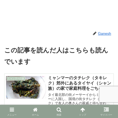
Ganesh
この記事を読んだ人はこちらも読ん
でいます
ミャンマーのタチレク（タキレ
ミャンマーの旅
ク）郊外にあるタイヤイ（シャン
族）の家で家庭料理をごちそうに
なる
タイ最北部の街メーサーイからミャンマ
ーに入国し、国境の街タチレク（タキレ
ク）で友人の奥さんの親戚と待ち合わせ
て車に乗せてもらい、彼女の実家へと向
かった。家は、タチレク（タキレク）の
メニュー
ホーム
検索
トップ
サイドバー
空港を越えてから……