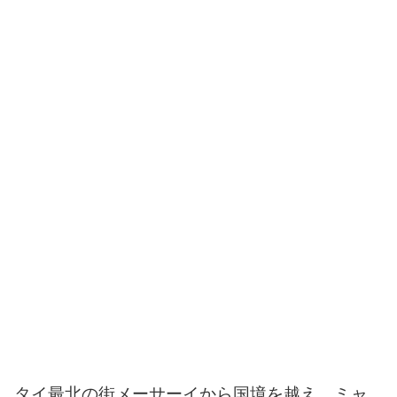
タイ最北の街メーサーイから国境を越え、ミャ