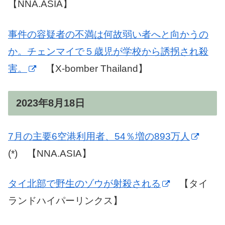
【NNA.ASIA】
事件の容疑者の不満は何故弱い者へと向かうの
か。チェンマイで５歳児が学校から誘拐され殺
害。
【X-bomber Thailand】
2023年8月18日
7月の主要6空港利用者、54％増の893万人
(*) 【NNA.ASIA】
タイ北部で野生のゾウが射殺される
【タイ
ランドハイパーリンクス】