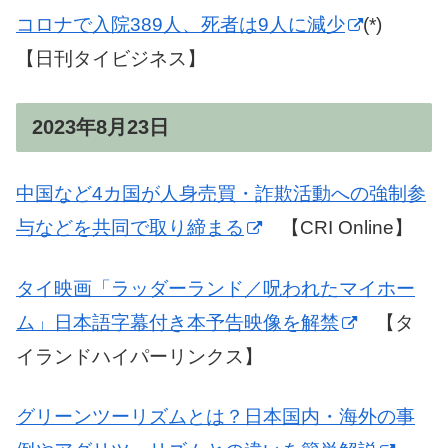
コロナで入院389人、死者は9人に減少
(*)
【日刊タイビジネス】
2023年8月23日
中国など4カ国が人身売買・詐欺活動への強制参
与などを共同で取り締まる
【CRI Online】
タイ映画「ラッダーランド／呪われたマイホー
ム」日本語字幕付き本予告映像を解禁
【タ
イランドハイパーリンクス】
グリーンツーリズムとは？日本国内・海外の事