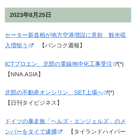
2023年8月25日
セーター新首相が地方空港増設に意欲 観光収
入増狙う
【バンコク週報】
ICTプロエン、北部の電線地中化工事受注
(*)
【NNA.ASIA】
北部の不動産オンシリン、SET上場へ
(*)
【日刊タイビジネス】
ドイツの暴走族「ヘルズ・エンジェルズ」のメ
ンバーをタイで逮捕
【タイランドハイパー