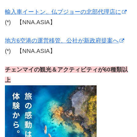
輸入車イートン、仏プジョーの北部代理店に
(*) 【NNA.ASIA】
地方6空港の運営移管、公社が新政府提案へ
(*) 【NNA.ASIA】
チェンマイの観光＆アクティビティが60種類以
上