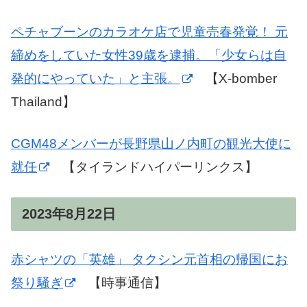
ペチャブーンのカラオケ店で児童売春発覚！ 元
締めをしていた女性39歳を逮捕。「少女らは自
発的にやっていた」と主張。
【X-bomber
Thailand】
CGM48メンバーが長野県山ノ内町の観光大使に
就任
【タイランドハイパーリンクス】
2023年8月22日
赤シャツの「英雄」 タクシン元首相の帰国にお
祭り騒ぎ
【時事通信】