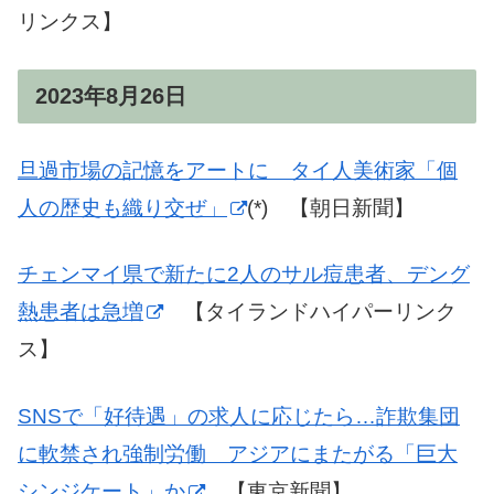
リンクス】
2023年8月26日
旦過市場の記憶をアートに タイ人美術家「個
人の歴史も織り交ぜ」
(*) 【朝日新聞】
チェンマイ県で新たに2人のサル痘患者、デング
熱患者は急増
【タイランドハイパーリンク
ス】
SNSで「好待遇」の求人に応じたら…詐欺集団
に軟禁され強制労働 アジアにまたがる「巨大
シンジケート」か
【東京新聞】