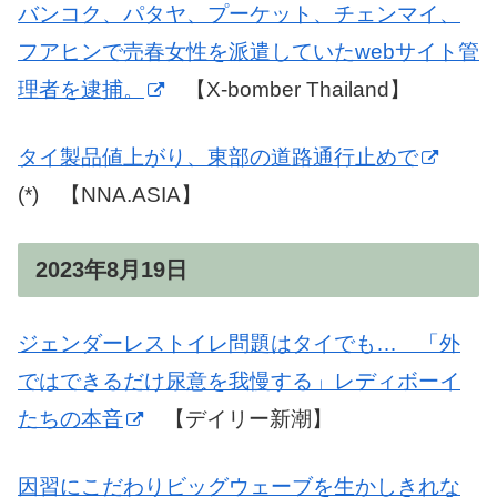
バンコク、パタヤ、プーケット、チェンマイ、
フアヒンで売春女性を派遣していたwebサイト管
理者を逮捕。
【X-bomber Thailand】
タイ製品値上がり、東部の道路通行止めで
(*) 【NNA.ASIA】
2023年8月19日
ジェンダーレストイレ問題はタイでも… 「外
ではできるだけ尿意を我慢する」レディボーイ
たちの本音
【デイリー新潮】
因習にこだわりビッグウェーブを生かしきれな