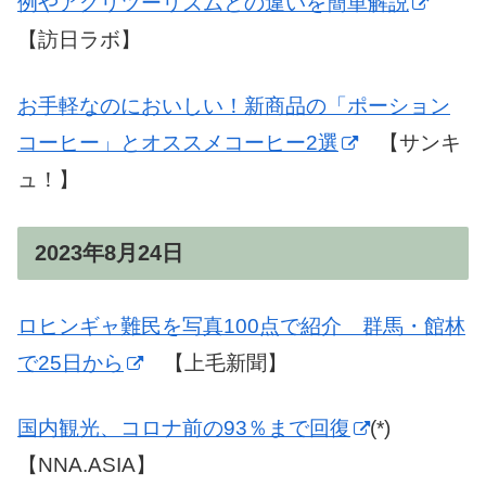
例やアグリツーリズムとの違いを簡単解説
【訪日ラボ】
お手軽なのにおいしい！新商品の「ポーション
コーヒー」とオススメコーヒー2選
【サンキ
ュ！】
2023年8月24日
ロヒンギャ難民を写真100点で紹介 群馬・館林
で25日から
【上毛新聞】
国内観光、コロナ前の93％まで回復
(*)
【NNA.ASIA】