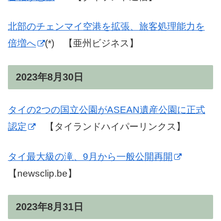
北部のチェンマイ空港を拡張、旅客処理能力を
倍増へ
(*) 【亜州ビジネス】
2023年8月30日
タイの2つの国立公園がASEAN遺産公園に正式
認定
【タイランドハイパーリンクス】
タイ最大級の滝、9月から一般公開再開
【newsclip.be】
2023年8月31日