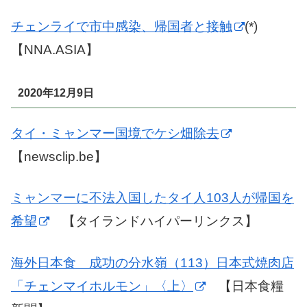
チェンライで市中感染、帰国者と接触
(*)
【NNA.ASIA】
2020年12月9日
タイ・ミャンマー国境でケシ畑除去
【newsclip.be】
ミャンマーに不法入国したタイ人103人が帰国を
希望
【タイランドハイパーリンクス】
海外日本食 成功の分水嶺（113）日本式焼肉店
「チェンマイホルモン」〈上〉
【日本食糧