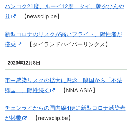
バンコク21度、ルーイ12度 タイ、朝夕ひんや
り
【newsclip.be】
新型コロナのリスクが高いフライト、陽性者が
搭乗
【タイランドハイパーリンクス】
2020年12月8日
市中感染リスクの拡大に懸念 隣国から「不法
帰国」、陽性続く
【NNA.ASIA】
チェンライからの国内線4便に新型コロナ感染者
が搭乗
【newsclip.be】