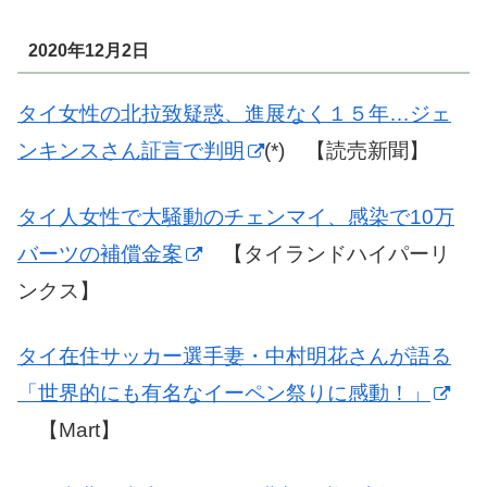
2020年12月2日
タイ女性の北拉致疑惑、進展なく１５年…ジェ
ンキンスさん証言で判明
(*) 【読売新聞】
タイ人女性で大騒動のチェンマイ、感染で10万
バーツの補償金案
【タイランドハイパーリ
ンクス】
タイ在住サッカー選手妻・中村明花さんが語る
「世界的にも有名なイーペン祭りに感動！」
【Mart】