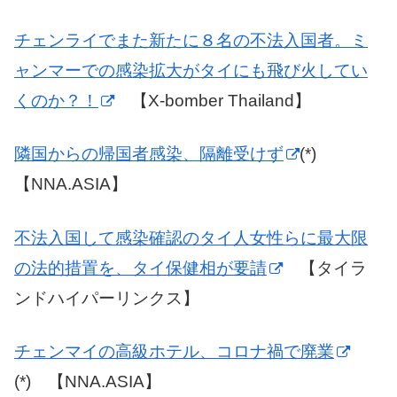
チェンライでまた新たに８名の不法入国者。ミ
ャンマーでの感染拡大がタイにも飛び火してい
くのか？！
【X-bomber Thailand】
隣国からの帰国者感染、隔離受けず
(*)
【NNA.ASIA】
不法入国して感染確認のタイ人女性らに最大限
の法的措置を、タイ保健相が要請
【タイラ
ンドハイパーリンクス】
チェンマイの高級ホテル、コロナ禍で廃業
(*) 【NNA.ASIA】