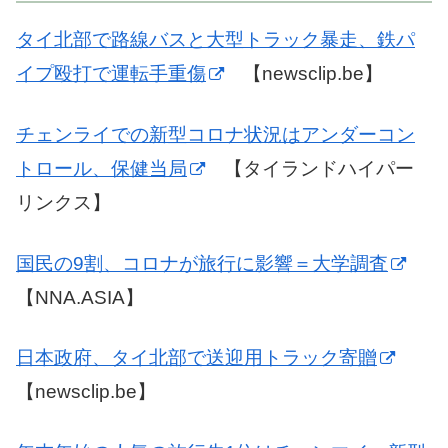
タイ北部で路線バスと大型トラック暴走、鉄パ
イプ殴打で運転手重傷
【newsclip.be】
チェンライでの新型コロナ状況はアンダーコン
トロール、保健当局
【タイランドハイパー
リンクス】
国民の9割、コロナが旅行に影響＝大学調査
【NNA.ASIA】
日本政府、タイ北部で送迎用トラック寄贈
【newsclip.be】