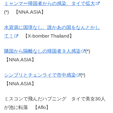
ミャンマー帰国者からの感染、タイで拡大
(*) 【NNA.ASIA】
水資源に国境なし。誰かあの国をなんとかし
て！
【X-bomber Thailand】
隣国から隔離なしの帰国者９人感染
(*)
【NNA.ASIA】
シンブリとチェンライで市中感染
(*)
【NNA.ASIA】
ミスコンで飛んだハプニング タイで美女30人
が池に転落 【Aflo】