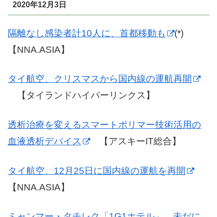
2020年12月3日
隔離なし感染者計10人に、首都移動も
(*)
【NNA.ASIA】
タイ航空、クリスマスから国内線の運航再開
【タイランドハイパーリンクス】
透析治療を変えるスマートポリマー技術活用の
血液透析デバイス
【アスキーIT総合】
タイ航空、12月25日に国内線の運航を再開
【NNA.ASIA】
ミャンマー・タチレク「1G1ホテル」、未だに