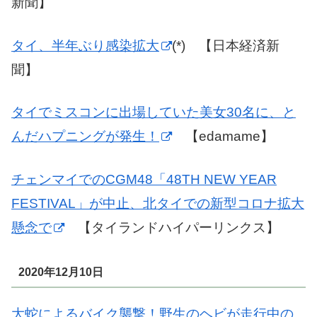
新聞】
タイ、半年ぶり感染拡大
(*) 【日本経済新
聞】
タイでミスコンに出場していた美女30名に、と
んだハプニングが発生！
【edamame】
チェンマイでのCGM48「48TH NEW YEAR
FESTIVAL」が中止、北タイでの新型コロナ拡大
懸念で
【タイランドハイパーリンクス】
2020年12月10日
大蛇によるバイク襲撃！野生のヘビが走行中の