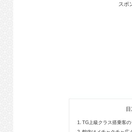
スポ
目
TG上級クラス搭乗客
館内はメチャクチャ広