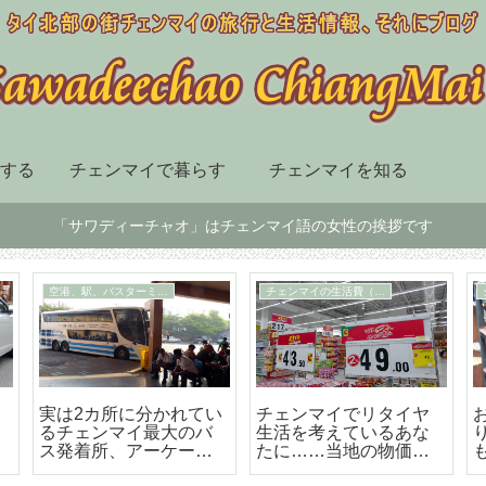
する
チェンマイで暮らす
チェンマイを知る
「サワディーチャオ」はチェンマイ語の女性の挨拶です
チェンマイ市内の移動手段
スーパー、デパート、ショッピングセンター
届
BTSも地下鉄もないチ
チェンマイ最大の高級
ェンマイはソンテウで
のショッピングセンタ
の移動が便利で楽しい
ー「セントラルフェス
テバル」