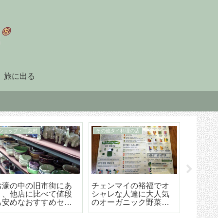
旅に出る
90日レポート
タイ暮らしのビザ
「90日レポート」を提
チェンマイ（タイ）長
【202
出する
期滞在生活のためのリ
マイ空港
タイヤメント（NON-
ド 降
O）ビザ取得・更新の手
ら市内