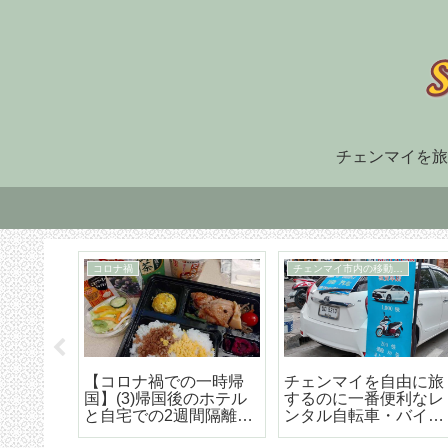
チェンマイを旅
住まい探し
TM30
福でオ
チェンマイ長期滞在の
TM-30とは何か、初回
大人気
ための住まい探しはこ
け出の方法などの詳細
野菜創
うやろう エリア選び
な解説
トラン
から契約までの詳細ア