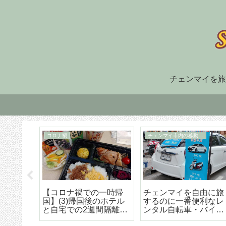
チェンマイを旅
住まい探し
TM30
福でオ
チェンマイ長期滞在の
TM-30とは何か、初回
大人気
ための住まい探しはこ
け出の方法などの詳細
野菜創
うやろう エリア選び
な解説
トラン
から契約までの詳細ア