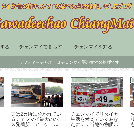
する
チェンマイで暮らす
チェンマイを知る
「サワディーチャオ」はチェンマイ語の女性の挨拶です
チェンマイ市内の移動手段
スーパー、デパート、ショッピングセンター
届
BTSも地下鉄もないチ
チェンマイ最大の高級
ェンマイはソンテウで
のショッピングセンタ
の移動が便利で楽しい
ー「セントラルフェス
テバル」