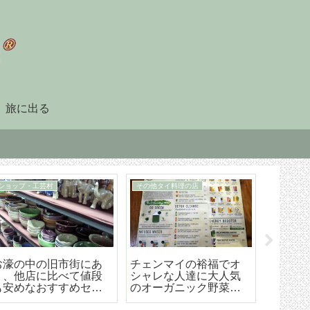
旅に出る
90日レポート
タイ暮らしのビザ
「90日レポート」を提
チェンマイ（タイ）長
【202
出する
期滞在生活のためのリ
マイ空港
タイヤメント（NON-
ド 降
O）ビザ取得・更新の手
ら市内