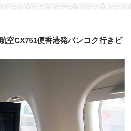
空CX751便香港発バンコク行きビ