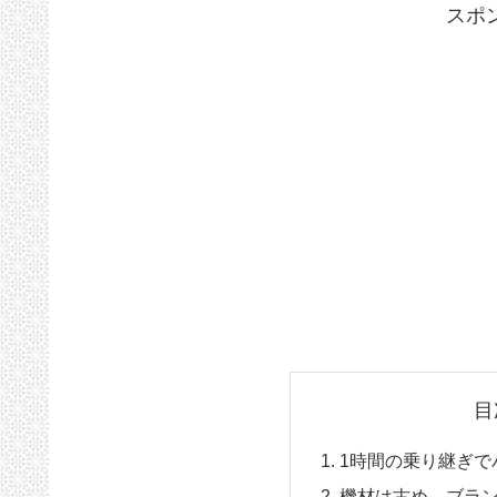
スポ
目
1時間の乗り継ぎで
機材は古め、ブラ