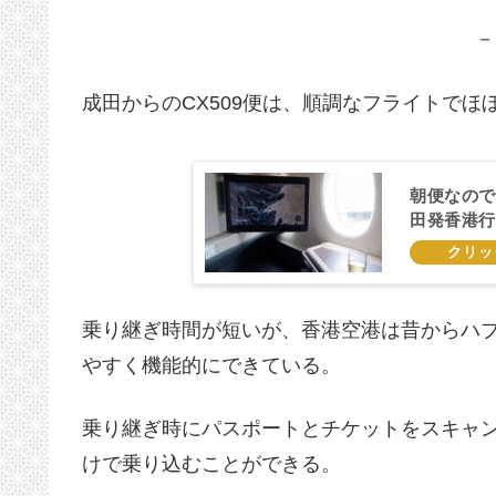
－
成田からのCX509便は、順調なフライトで
朝便なので
田発香港行
乗り継ぎ時間が短いが、香港空港は昔からハ
やすく機能的にできている。
乗り継ぎ時にパスポートとチケットをスキャ
けで乗り込むことができる。