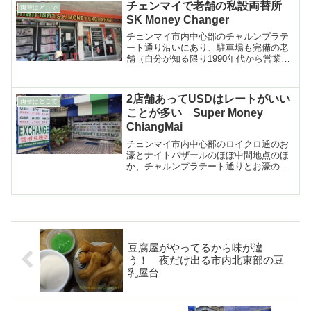
チェンマイで老舗の私設両替所
両替はどこで
「Mr.Pierre」
SK Money Changer
チェンマイ市内中心部のチャルンプラテ
ート通り沿いにあり、駐車場も完備の老
舗（自分が知る限り1990年代から営業し
ている）の私設両替所「SK Money
Changer」の紹介
2店舗あってUSDはレートがいい
両替はどこで
ことが多い Super Money
ChiangMai
チェンマイ市内中心部のロイクロ通のお
濠とナイトバザールのほぼ中間地点のほ
か、チャルンプラテート通りとお濠の中
のラーチャウィティー通りにも店を構え
るメジャーな私設両替所「Super Rich
ChiangMai」の紹介
豆腐屋がやってるから味が違
う！ 夜だけ出る市内北東部の豆
乳屋台