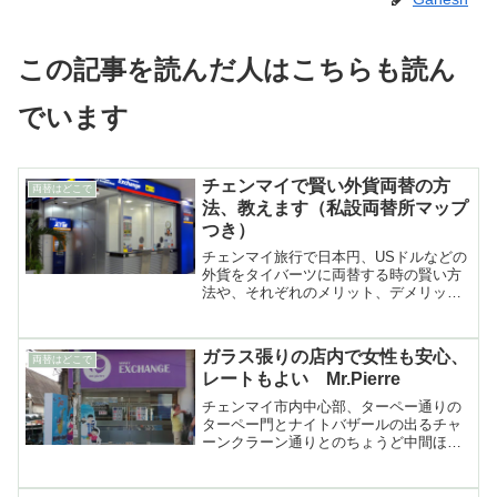
この記事を読んだ人はこちらも読ん
でいます
チェンマイで賢い外貨両替の方
両替はどこで
法、教えます（私設両替所マップ
つき）
チェンマイ旅行で日本円、USドルなどの
外貨をタイバーツに両替する時の賢い方
法や、それぞれのメリット、デメリット
などについて詳しく解説市内の私設両替
所マップつき
ガラス張りの店内で女性も安心、
両替はどこで
レートもよい Mr.Pierre
チェンマイ市内中心部、ターペー通りの
ターペー門とナイトバザールの出るチャ
ーンクラーン通りとのちょうど中間ほど
に2017年にオープンした、全面ガラス張
りで女性でも安心して利用でき、しかも
レートは街でトップクラスの私設両替所