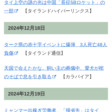
タイ上空の謎の光は中国「長征5Bロケット」の
一部
【タイランドハイパーリンクス】
2024年12月18日
ターク県の赤十字イベントに爆弾 3人死亡48人
負傷
【タイランド通信】
天国で会えたかな。飼い主の葬儀中、愛犬が棺
のそばで息を引き取る
【カラパイア】
2024年12月19日
ミャンマー出稼ぎ労働者、「帰省先」はタイ