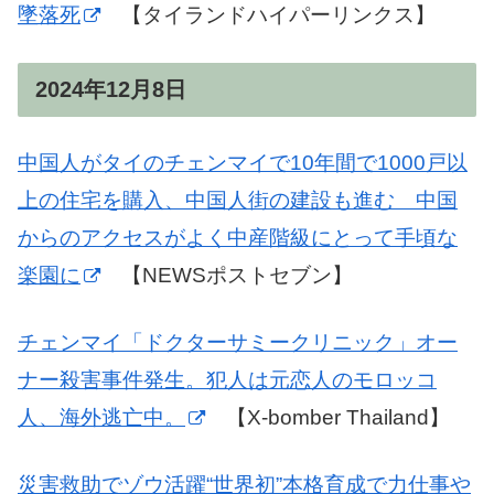
墜落死
【タイランドハイパーリンクス】
2024年12月8日
中国人がタイのチェンマイで10年間で1000戸以
上の住宅を購入、中国人街の建設も進む 中国
からのアクセスがよく中産階級にとって手頃な
楽園に
【NEWSポストセブン】
チェンマイ「ドクターサミークリニック」オー
ナー殺害事件発生。犯人は元恋人のモロッコ
人、海外逃亡中。
【X-bomber Thailand】
災害救助でゾウ活躍“世界初”本格育成で力仕事や