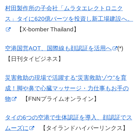
村田製作所の子会社「ムラタエレクトロニク
ス」タイに620億バーツを投資し新工場建設へ。
【X-bomber Thailand】
空港国営AOT、国際線も顔認証を活用へ
(*)
【日刊タイビジネス】
災害救助の現場で活躍する“災害救助ゾウ”を育
成！脚や鼻で心臓マッサージ・力仕事もお手の
物
【FNNプライムオンライン】
タイの6つの空港で生体認証を導入、顔認証でス
ムーズに
【タイランドハイパーリンクス】