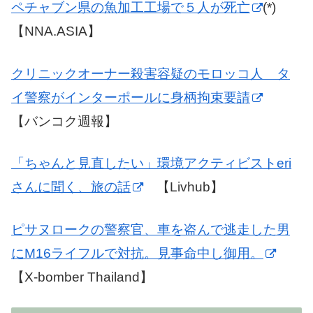
ペチャブン県の魚加工工場で５人が死亡
(*)
【NNA.ASIA】
クリニックオーナー殺害容疑のモロッコ人 タ
イ警察がインターポールに身柄拘束要請
【バンコク週報】
「ちゃんと見直したい」環境アクティビストeri
さんに聞く、旅の話
【Livhub】
ピサヌロークの警察官、車を盗んで逃走した男
にM16ライフルで対抗。見事命中し御用。
【X-bomber Thailand】