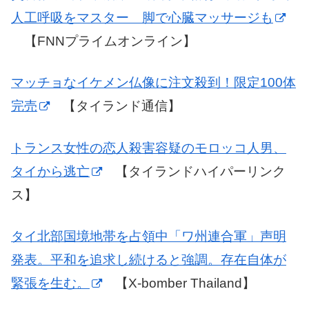
人工呼吸をマスター 脚で心臓マッサージも
【FNNプライムオンライン】
マッチョなイケメン仏像に注文殺到！限定100体
完売
【タイランド通信】
トランス女性の恋人殺害容疑のモロッコ人男、
タイから逃亡
【タイランドハイパーリンク
ス】
タイ北部国境地帯を占領中「ワ州連合軍」声明
発表。平和を追求し続けると強調。存在自体が
緊張を生む。
【X-bomber Thailand】