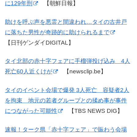
に129年刑
【朝鮮日報】
助けを呼ぶ声を悪霊と間違われ…タイの古井戸
に落ちた男性が奇跡的に助けられるまで
【日刊ゲンダイDIGITAL】
タイ北部の赤十字フェアに手榴弾投げ込み 4人
死亡60人近くけが
【newsclip.be】
タイのイベント会場で爆発 3人死亡 容疑者2人
を拘束 地元の若者グループとの揉め事が事件
につながった可能性
【TBS NEWS DIG】
速報！ターク県「赤十字フェア」で賑わう会場