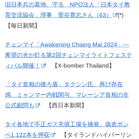
旧日本兵の墓地、守る NPO法人「日本タイ教
育交流協会」理事 菅谷寛志さん（63）
(*)
【毎日新聞】
チェンマイ「Awakening Chiang Mai 2024」―
希望の光が灯る第2回チェンマイライトフェステ
ィバル開催！
【X-bomber Thailand】
「タイ首相の後ろ盾」タクシン氏、再び存在
感 ミャンマー内戦関与、マレーシア首相の非
公式顧問も
【西日本新聞】
タイ各地で不正ガス充填工場を摘発、偽造ボン
ベ1,122本を押収
【タイランドハイパーリン