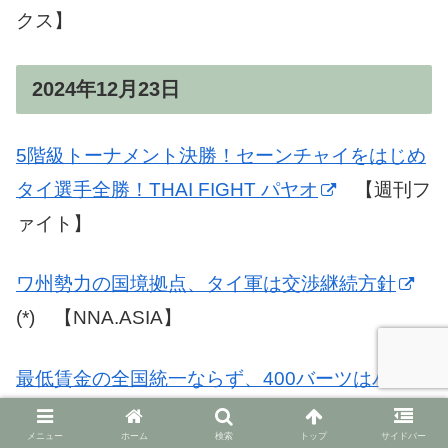
クス】
2024年12月23日
5階級トーナメント決勝！セーンチャイをはじめ
タイ選手全勝！THAI FIGHT パヤオ
【週刊フ
ァイト】
ワ州勢力の国境拠点、タイ軍は交渉継続方針
(*) 【NNA.ASIA】
最低賃金の全国統一ならず、400バーツはバンコ
ク除く4県1郡のみ
【newsclip.be】
メニュー
ホーム
検索
トップ
サイドバー