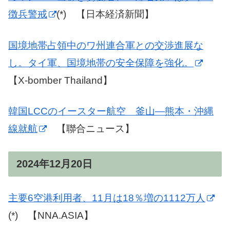
徴兵警戒
(*) 【日本経済新聞】
国境地帯占領中のワ州連合軍との交渉進展な
し。タイ軍、国境地帯の安全保障を強化。
【X-bomber Thailand】
韓国LCCのイースター航空 釜山―熊本・沖縄
線就航
【聯合ニュース】
2024年12月20日
主要6空港利用者、11月は18％増の1112万人
(*) 【NNA.ASIA】