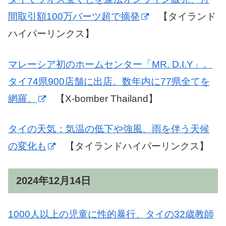
間取引額100万バーツ超で摘発
【タイランド
ハイパーリンクス】
マレーシア初のホームセンター「MR. D.I.Y」。
タイ74県900店舗に出店。数年内に77県全てを
網羅。
【X-bomber Thailand】
タイの天気：気温の低下や強風、雨を伴う天候
の変化も
【タイランドハイパーリンクス】
2024年12月14日
1000人以上の児童に性的暴行、タイの32歳教師