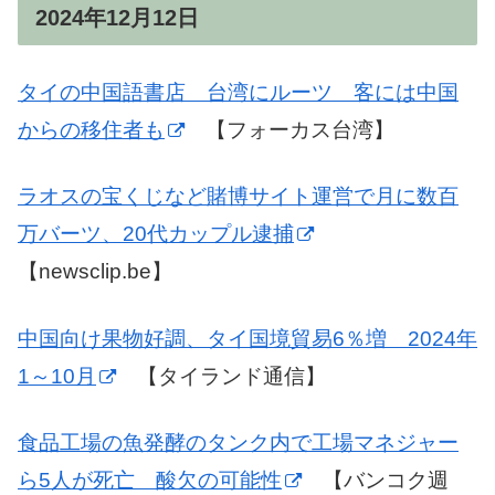
2024年12月12日
タイの中国語書店 台湾にルーツ 客には中国
からの移住者も
【フォーカス台湾】
ラオスの宝くじなど賭博サイト運営で月に数百
万バーツ、20代カップル逮捕
【newsclip.be】
中国向け果物好調、タイ国境貿易6％増 2024年
1～10月
【タイランド通信】
食品工場の魚発酵のタンク内で工場マネジャー
ら5人が死亡 酸欠の可能性
【バンコク週