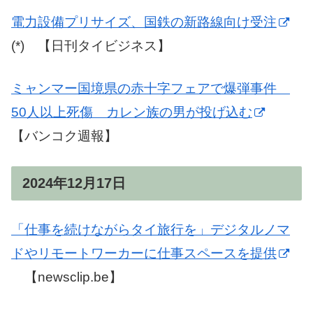
電力設備プリサイズ、国鉄の新路線向け受注
(*) 【日刊タイビジネス】
ミャンマー国境県の赤十字フェアで爆弾事件
50人以上死傷 カレン族の男が投げ込む
【バンコク週報】
2024年12月17日
「仕事を続けながらタイ旅行を」デジタルノマ
ドやリモートワーカーに仕事スペースを提供
【newsclip.be】