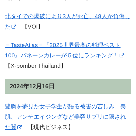
北タイでの爆破により3人が死亡、48人が負傷し
た
【VOI】
＝TasteAtlas＝『2025世界最高の料理ベスト
100』パネーンカレーが５位にランキング！
【X-bomber Thailand】
2024年12月16日
豊胸を夢見た女子学生が語る被害の苦しみ…美
肌、アンチエイジングなど美容サプリに隠され
た闇
【現代ビジネス】