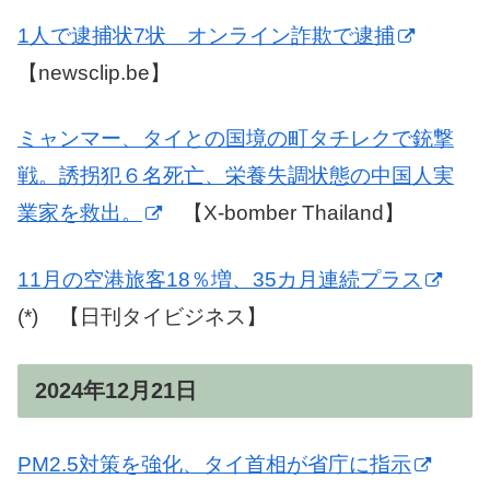
1人で逮捕状7状 オンライン詐欺で逮捕
【newsclip.be】
ミャンマー、タイとの国境の町タチレクで銃撃
戦。誘拐犯６名死亡、栄養失調状態の中国人実
業家を救出。
【X-bomber Thailand】
11月の空港旅客18％増、35カ月連続プラス
(*) 【日刊タイビジネス】
2024年12月21日
PM2.5対策を強化、タイ首相が省庁に指示