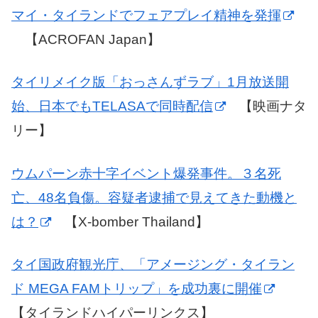
マイ・タイランドでフェアプレイ精神を発揮
【ACROFAN Japan】
タイリメイク版「おっさんずラブ」1月放送開
始、日本でもTELASAで同時配信
【映画ナタ
リー】
ウムパーン赤十字イベント爆発事件。３名死
亡、48名負傷。容疑者逮捕で見えてきた動機と
は？
【X-bomber Thailand】
タイ国政府観光庁、「アメージング・タイラン
ド MEGA FAMトリップ」を成功裏に開催
【タイランドハイパーリンクス】