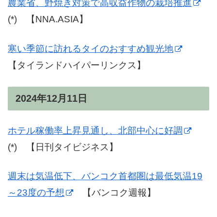
農業省、野焼き対策で高収益作物の栽培推進
(*) 【NNA.ASIA】
寒い季節に訪れるタイのおすすめ観光地
【タイランドハイパーリンクス】
2024年12月11日
ホテル稼働率上昇見通し、北部中心に好調
(*) 【日刊タイビジネス】
週末は気温低下、バンコク首都圏は最低気温19
～23度の予想
【バンコク週報】