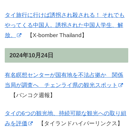
タイ旅行に行けば誘拐され殺される！ それでも
やってくる中国人。誘拐された中国人学生、解
放。
【X-bomber Thailand】
2024年10月24日
有名瞑想センターが国有地を不法占拠か 関係
当局が調査へ チェンライ県の観光スポット
【バンコク週報】
タイの6つの観光地、持続可能な観光への取り組
みを評価
【タイランドハイパーリンクス】