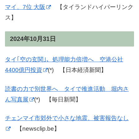
マイ、7位 大阪
【タイランドハイパーリンク
ス】
2024年10月31日
タイ｢空の玄関｣、処理能力倍増へ 空港公社
4400億円投資
(*) 【日本経済新聞】
読書の力で別世界へ タイで推進活動 堀内さ
ん写真展
(*) 【毎日新聞】
チェンマイ市郊外で小さな地震、被害報告なし
【newsclip.be】