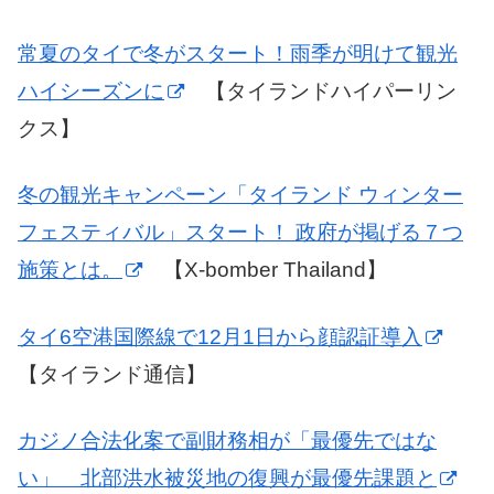
常夏のタイで冬がスタート！雨季が明けて観光
ハイシーズンに
【タイランドハイパーリン
クス】
冬の観光キャンペーン「タイランド ウィンター
フェスティバル」スタート！ 政府が掲げる７つ
施策とは。
【X-bomber Thailand】
タイ6空港国際線で12月1日から顔認証導入
【タイランド通信】
カジノ合法化案で副財務相が「最優先ではな
い」 北部洪水被災地の復興が最優先課題と