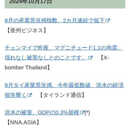
2024年10月17日
9月の産業景況感指数、2カ月連続で低下
【亜州ビジネス】
チェンマイで昨夜、マグニチュード1.1の地震。
揺れなし被害なしとのことです。
【X-
bomber Thailand】
9月タイ産業景況感、今年最低数値 洪水の経済
損失響く
【タイランド通信】
洪水の被害、GDPの0.3%規模
(*)
【NNA.ASIA】