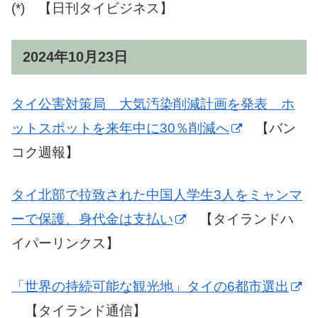
(*) 【日刊タイビジネス】
2024年10月23日
タイ公害対策局 大気汚染削減計画を発表 ホ
ットスポットを来年中に30％削減へ
【バン
コク週報】
タイ北部で拉致された中国人学生3人をミャンマ
ーで保護、身代金は支払い
【タイランドハ
イパーリンクス】
「世界の持続可能な観光地」タイの6都市選出
【タイランド通信】