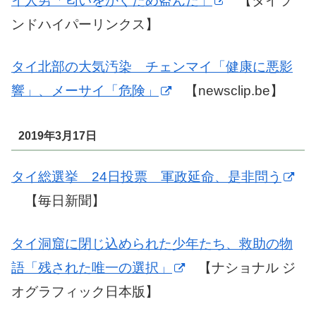
イ人男「匂いをかぐため盗んだ」
【タイラ
ンドハイパーリンクス】
タイ北部の大気汚染 チェンマイ「健康に悪影
響」、メーサイ「危険」
【newsclip.be】
2019年3月17日
タイ総選挙 24日投票 軍政延命、是非問う
【毎日新聞】
タイ洞窟に閉じ込められた少年たち、救助の物
語「残された唯一の選択」
【ナショナル ジ
オグラフィック日本版】