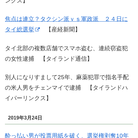
ンクス】
焦点は連立？タクシン派ｖｓ軍政派 ２４日に
タイ総選挙
【産経新聞】
タイ北部の複数店舗でスマホ盗む、連続窃盗犯
の女性逮捕 【タイランド通信】
別人になりすまして25年、麻薬犯罪で指名手配
の米人男をチェンマイで逮捕 【タイランドハ
イパーリンクス】
2019年3月24日
酔っ払い男が投票用紙を破く、選挙権剥奪10年