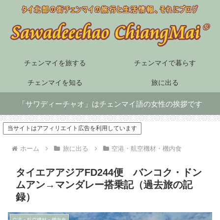
チェンマイを旅する
チェンマイで暮らす
チェンマイを知る
旅に出る
「サワディーチャオ」はチェンマイ語の女性の挨拶です
当サイトはアフィリエイト広告を利用しています
ホーム
旅に出る
空港・航空機材・機内食
タイエアアジアFD244便 バンコク・ドン
ムアン→マンダレー搭乗記（過去旅の記
録）
空港・航空機材・機内食