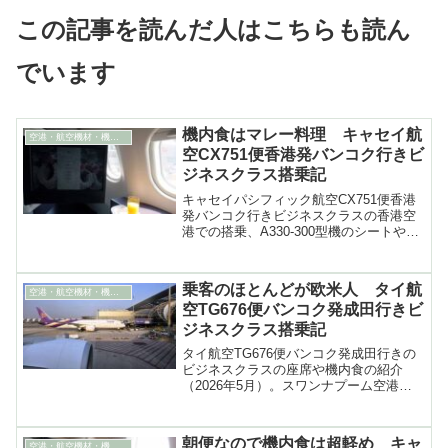
この記事を読んだ人はこちらも読ん
でいます
機内食はマレー料理 キャセイ航
空港・航空機材・機内食
空CX751便香港発バンコク行きビ
ジネスクラス搭乗記
キャセイパシフィック航空CX751便香港
発バンコク行きビジネスクラスの香港空
港での搭乗、A330-300型機のシートや出
された機内食などを紹介
乗客のほとんどが欧米人 タイ航
空港・航空機材・機内食
空TG676便バンコク発成田行きビ
ジネスクラス搭乗記
タイ航空TG676便バンコク発成田行きの
ビジネスクラスの座席や機内食の紹介
（2026年5月）。スワンナプーム空港の
チェックインの様子、離着陸の動画も
朝便なので機内食は超軽め キャ
空港・航空機材・機内食