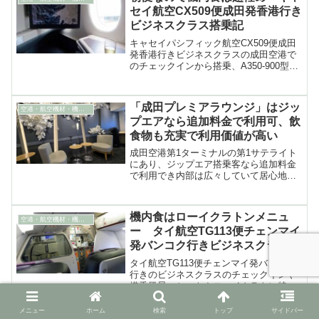
セイ航空CX509便成田発香港行き
ビジネスクラス搭乗記
キャセイパシフィック航空CX509便成田
発香港行きビジネスクラスの成田空港で
のチェックインから搭乗、A350-900型機
のキャビンやシート、朝食にあたる機内
食などを紹介。離着陸の動画も
「成田プレミアラウンジ」はジッ
空港・航空機材・機内食
プエアなら追加料金で利用可、飲
食物も充実で利用価値が高い
成田空港第1ターミナルの第1サテライト
にあり、ジップエア搭乗客なら追加料金
で利用でき内部は広々していて居心地が
よく飲食物も充実で利用価値が高い「成
田プレミアラウンジ」を詳細に紹介
機内食はローイクラトンメニュ
空港・航空機材・機内食
ー タイ航空TG113便チェンマイ
発バンコク行きビジネスクラス搭
乗記
タイ航空TG113便チェンマイ発バンコク
行きのビジネスクラスのチェックインや
搭乗風景、シートやローイクラトン特別
メニューの機内食などの搭乗記。離着陸
の動画も（2025年11月）
メニュー
ホーム
検索
トップ
サイドバー