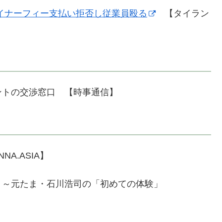
イナーフィー支払い拒否し従業員殴る
【タイラン
ントの交渉窓口 【時事通信】
NA.ASIA】
）～元たま・石川浩司の「初めての体験」