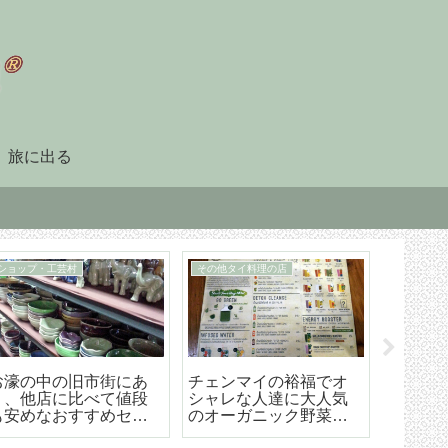
旅に出る
スーパー、デパート、ショッピングセンター
90日レポート
タイ暮らしのビザ
ンマイ最大の高級
「90日レポート」を提
チェンマイ
ョッピングセンタ
出する
期滞在生活
セントラルフェス
タイヤメント
ル」
O）ビザ取