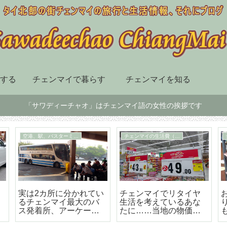
する
チェンマイで暮らす
チェンマイを知る
「サワディーチャオ」はチェンマイ語の女性の挨拶です
TM30
チェンマイ市内の移動手段
TM-30とは何か、初回届
BTSも地下鉄もないチ
チェ
け出の方法などの詳細
ェンマイはソンテウで
のシ
な解説
の移動が便利で楽しい
ー「
テバ