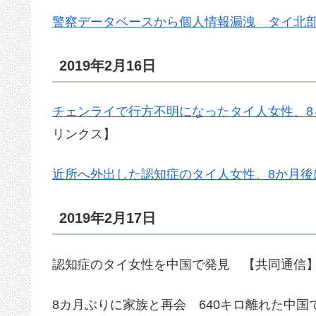
警察データベースから個人情報漏洩 タイ北
2019年2月16日
チェンライで行方不明になったタイ人女性、8
リンクス】
近所へ外出した認知症のタイ人女性、8か月後
2019年2月17日
認知症のタイ女性を中国で発見 【共同通信
8カ月ぶりに家族と再会 640キロ離れた中国で