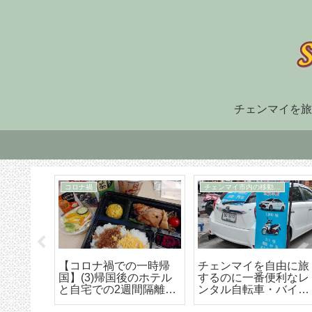
チェンマイを旅
その他タイ料理の店
住まい探し
あ
チェンマイの裕福でオ
チェンマイ長期滞在の
段
シャレな人達に大人気
ための住まい探しはこ
ラ
のオーガニック野菜創
うやろう エリア選び
ラ
作タイ料理レストラン
から契約までの詳細ア