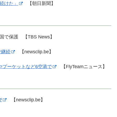
き続けた」
【朝日新聞】
で保護 【TBS News】
で継続
【newsclip.be】
やプーケットなど6空港で
【FlyTeamニュース】
び
【newsclip.be】