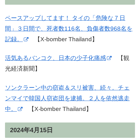
ペースアップしてます！ タイの「危険な７日
間」３日間で、死者数116名、負傷者数968名を
記録。
【X-bomber Thailand】
活気あるバンコク、日本の少子化痛感
【観
光経済新聞】
ソンクラーン中の窃盗＆スリ被害、続々。チェ
ンマイで韓国人窃盗団を逮捕。２人を依然逃走
中。
【X-bomber Thailand】
2024年4月15日