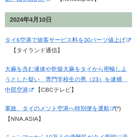
2024年4月10日
タイ6空港で旅客サービス料を30バーツ値上げ
【タイランド通信】
大麻を含む液体や乾燥大麻をタイから密輸しよ
うとした疑い 専門学校生の男（23）を逮捕
中部空港
【CBCテレビ】
軍政、タイのメソト空港へ特別便を運航
(*)
【NNA.ASIA】