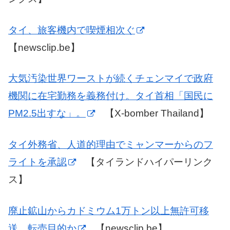
タイ、旅客機内で喫煙相次ぐ
【newsclip.be】
大気汚染世界ワーストが続くチェンマイで政府
機関に在宅勤務を義務付け。タイ首相「国民に
PM2.5出すな」。
【X-bomber Thailand】
タイ外務省、人道的理由でミャンマーからのフ
ライトを承認
【タイランドハイパーリンク
ス】
廃止鉱山からカドミウム1万トン以上無許可移
送、転売目的か
【newsclip.be】