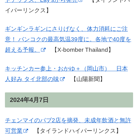
イパーリンクス】
ギンギンラギンにさりげなく、体力消耗にご注
意！ バンコクの最高気温39度に。各地で40度を
超える予報。
【X-bomber Thailand】
キッチンカー参上・おかゆ＋（岡山市） 日本
人好み タイ北部の味
【山陽新聞】
2024年4月7日
チェンマイのパブ2店を摘発、未成年飲酒と無許
可営業
【タイランドハイパーリンクス】