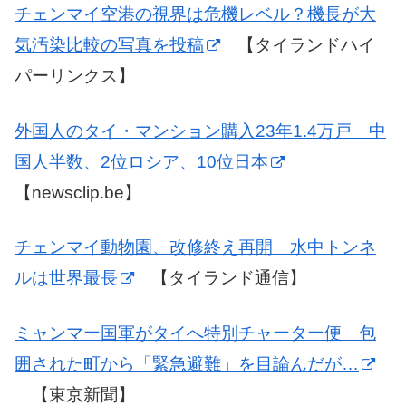
チェンマイ空港の視界は危機レベル？機長が大
気汚染比較の写真を投稿
【タイランドハイ
パーリンクス】
外国人のタイ・マンション購入23年1.4万戸 中
国人半数、2位ロシア、10位日本
【newsclip.be】
チェンマイ動物園、改修終え再開 水中トンネ
ルは世界最長
【タイランド通信】
ミャンマー国軍がタイへ特別チャーター便 包
囲された町から「緊急避難」を目論んだが…
【東京新聞】