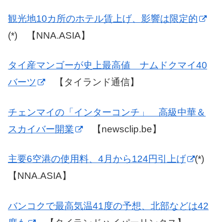
観光地10カ所のホテル賃上げ、影響は限定的
(*) 【NNA.ASIA】
タイ産マンゴーが史上最高値 ナムドクマイ40
バーツ
【タイランド通信】
チェンマイの「インターコンチ」 高級中華＆
スカイバー開業
【newsclip.be】
主要6空港の使用料、4月から124円引上げ
(*)
【NNA.ASIA】
バンコクで最高気温41度の予想、北部などは42