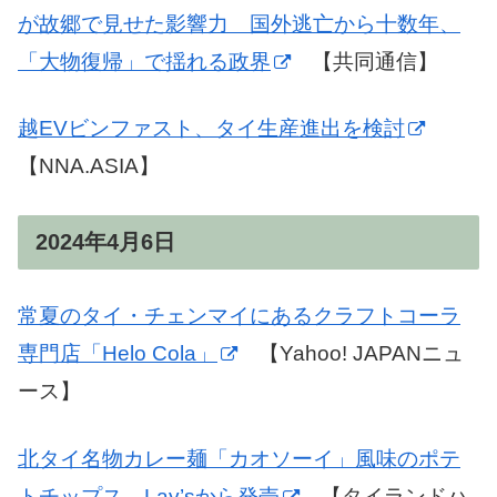
が故郷で見せた影響力 国外逃亡から十数年、
「大物復帰」で揺れる政界
【共同通信】
越EVビンファスト、タイ生産進出を検討
【NNA.ASIA】
2024年4月6日
常夏のタイ・チェンマイにあるクラフトコーラ
専門店「Helo Cola」
【Yahoo! JAPANニュ
ース】
北タイ名物カレー麺「カオソーイ」風味のポテ
トチップス、Lay’sから発売
【タイランドハ