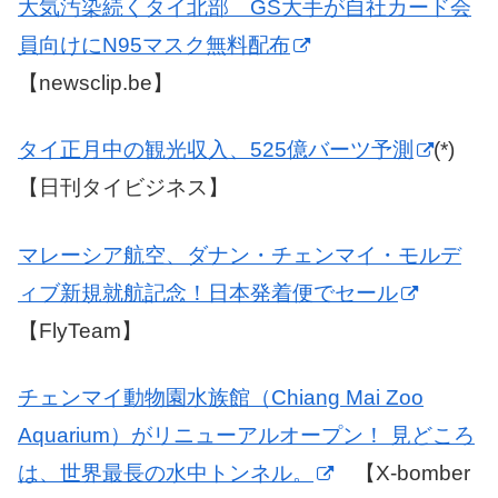
大気汚染続くタイ北部 GS大手が自社カード会
員向けにN95マスク無料配布
【newsclip.be】
タイ正月中の観光収入、525億バーツ予測
(*)
【日刊タイビジネス】
マレーシア航空、ダナン・チェンマイ・モルデ
ィブ新規就航記念！日本発着便でセール
【FlyTeam】
チェンマイ動物園水族館（Chiang Mai Zoo
Aquarium）がリニューアルオープン！ 見どころ
は、世界最長の水中トンネル。
【X-bomber