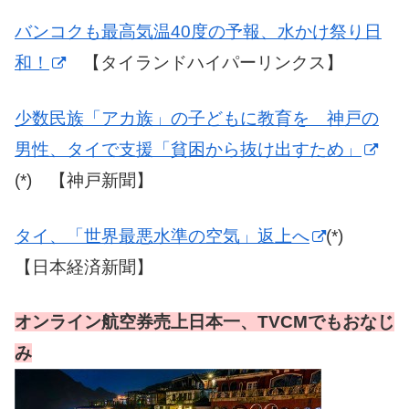
バンコクも最高気温40度の予報、水かけ祭り日
和！
【タイランドハイパーリンクス】
少数民族「アカ族」の子どもに教育を 神戸の
男性、タイで支援「貧困から抜け出すため」
(*) 【神戸新聞】
タイ、「世界最悪水準の空気」返上へ
(*)
【日本経済新聞】
オンライン航空券売上日本一、TVCMでもおなじ
み