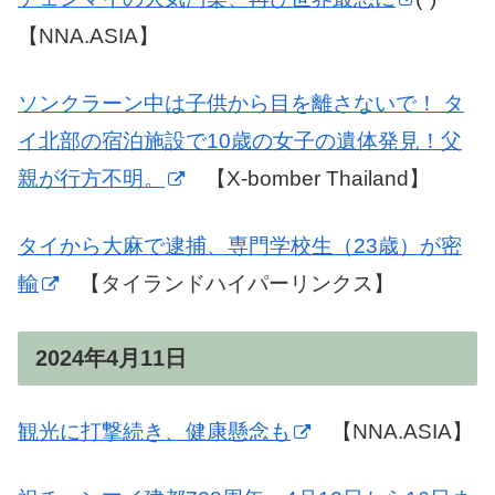
【NNA.ASIA】
ソンクラーン中は子供から目を離さないで！ タ
イ北部の宿泊施設で10歳の女子の遺体発見！父
親が行方不明。
【X-bomber Thailand】
タイから大麻で逮捕、専門学校生（23歳）が密
輸
【タイランドハイパーリンクス】
2024年4月11日
観光に打撃続き、健康懸念も
【NNA.ASIA】