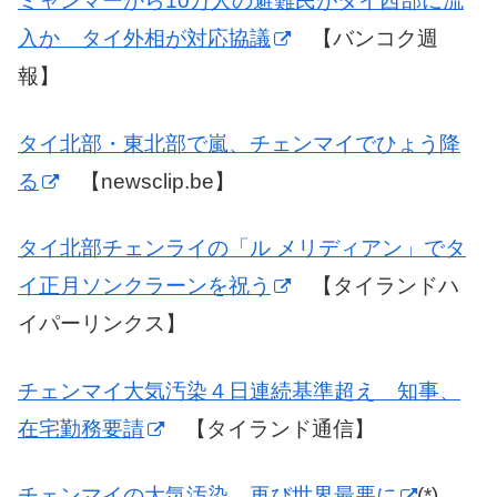
ミャンマーから10万人の避難民がタイ西部に流
入か タイ外相が対応協議
【バンコク週
報】
タイ北部・東北部で嵐、チェンマイでひょう降
る
【newsclip.be】
タイ北部チェンライの「ル メリディアン」でタ
イ正月ソンクラーンを祝う
【タイランドハ
イパーリンクス】
チェンマイ大気汚染４日連続基準超え 知事、
在宅勤務要請
【タイランド通信】
チェンマイの大気汚染、再び世界最悪に
(*)