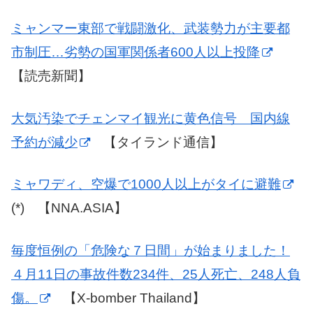
ミャンマー東部で戦闘激化、武装勢力が主要都
市制圧…劣勢の国軍関係者600人以上投降
【読売新聞】
大気汚染でチェンマイ観光に黄色信号 国内線
予約が減少
【タイランド通信】
ミャワディ、空爆で1000人以上がタイに避難
(*) 【NNA.ASIA】
毎度恒例の「危険な７日間」が始まりました！
４月11日の事故件数234件、25人死亡、248人負
傷。
【X-bomber Thailand】