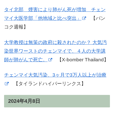
タイ北部 煙害により肺がん死が増加 チェン
マイ大医学部「他地域と比べ突出」
【バン
コク週報】
大学教授は無策の政府に殺されたのか？ 大気汚
染世界ワーストのチェンマイで、４人の大学講
師が肺がんで死亡。
【X-bomber Thailand】
チェンマイ大気汚染、3ヶ月で3万人以上が治療
【タイランドハイパーリンクス】
2024年4月8日