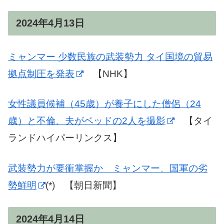
2024年4月13日
ミャンマー 少数民族の武装勢力 タイ国境の貿易
拠点制圧を発表
【NHK】
女性議員候補（45歳）が養子にした僧侶（24
歳）と不倫、夫がベッドの2人を撮影
【タイ
ランドハイパーリンクス】
武装勢力が要衝掌握か ミャンマー、国軍の劣
勢鮮明
(*) 【朝日新聞】
2024年4月14日