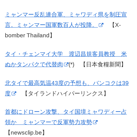
ミャンマー反乱連合軍、ミャワディ県を制圧宣
言。ミャンマー国軍数百人が投降。
【X-
bomber Thailand】
タイ・チェンマイ大学 渡辺昌規客員教授 米
ぬかタンパクで代替肉
(*) 【日本食糧新聞】
北タイで最高気温43度の予想も、バンコクは39
度
【タイランドハイパーリンクス】
首都にドローン攻撃、タイ国境ミャワディー占
領か ミャンマーで反軍勢力攻勢
【newsclip.be】