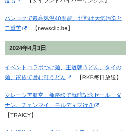
度も
【タイランドハイパーリンクス】
バンコクで最高気温40度超、北部は大気汚染と
二重苦
【newsclip.be】
2024年4月3日
イベントコラボつけ麺、王道朝うどん、タイの
麺、家族で営む町うどん
【RKB毎日放送】
マレーシア航空、新路線で就航記念セール ダ
ナン、チェンマイ、モルディブ行き
【TRAICY】