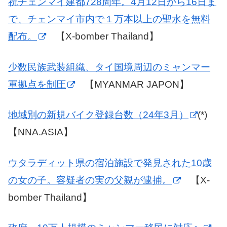
祝チェンマイ建都728周年。4月12日から16日ま
で、チェンマイ市内で１万本以上の聖水を無料
配布。
【X-bomber Thailand】
少数民族武装組織、タイ国境周辺のミャンマー
軍拠点を制圧
【MYANMAR JAPON】
地域別の新規バイク登録台数（24年3月）
(*)
【NNA.ASIA】
ウタラディット県の宿泊施設で発見された10歳
の女の子。容疑者の実の父親が逮捕。
【X-
bomber Thailand】