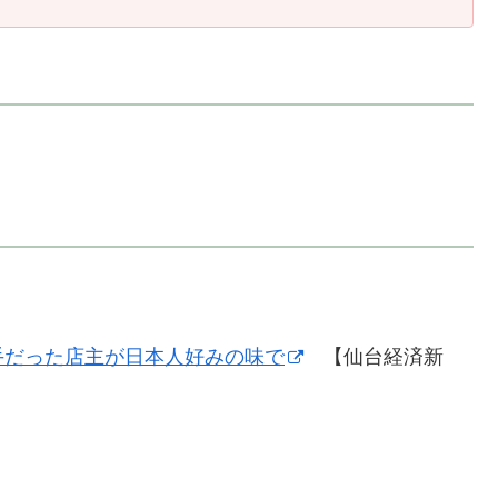
】
】
手だった店主が日本人好みの味で
【仙台経済新