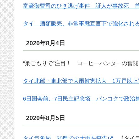
富豪御曹司のひき逃げ事件 証人が事故死 
タイ 酒類販売、非常事態宣言下で強化され
2020年8月4日
“巣ごもりで”注目！ コーヒーハンターの奮闘
タイ北部・東北部で大雨被害拡大 1万戸以上
6日国会前、7日民主記念塔 バンコクで政治
2020年8月5日
タイ気象局、30県での大雨を警告
【タイラ