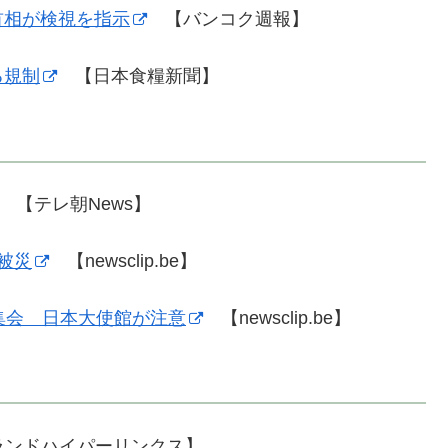
首相が検視を指示
【バンコク週報】
る規制
【日本食糧新聞】
 【テレ朝News】
被災
【newsclip.be】
集会 日本大使館が注意
【newsclip.be】
ンドハイパーリンクス】