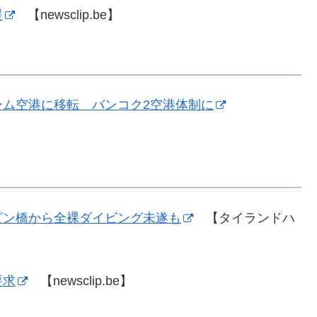
援
【newsclip.be】
ム空港に移転 バンコク2空港体制に
ピン橋から全裸ダイビング未遂も
【タイランドハ
要求
【newsclip.be】