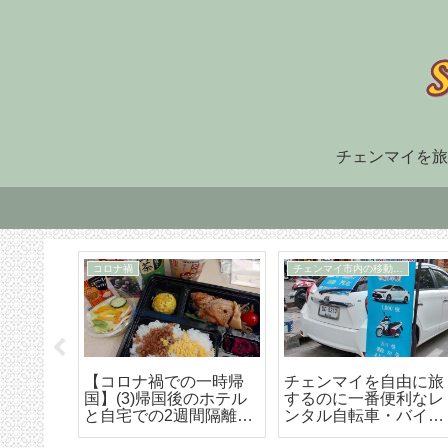
チェンマイを旅
住まい探し
TM30
福でオ
チェンマイ長期滞在の
TM-30とは何か、初回
大人気
ための住まい探しはこ
け出の方法などの詳細
野菜創
うやろう エリア選び
な解説
トラン
から契約までの詳細ア