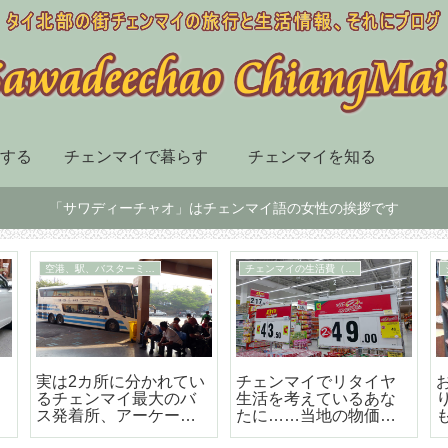
する
チェンマイで暮らす
チェンマイを知る
「サワディーチャオ」はチェンマイ語の女性の挨拶です
チェンマイ市内の移動手段
スーパー、デパート、ショッピングセンター
届
BTSも地下鉄もないチ
チェンマイ最大の高級
ェンマイはソンテウで
のショッピングセンタ
の移動が便利で楽しい
ー「セントラルフェス
テバル」