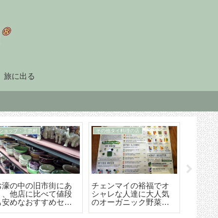
旅に出る
90日レポート
タイ暮らしのビザ
「90日レポート」を提
チェンマイ（タイ）長
【202
出する
期滞在生活のためのリ
マイ空港
タイヤメント（NON-
ド 降
O）ビザ取得・更新の手
ら市内