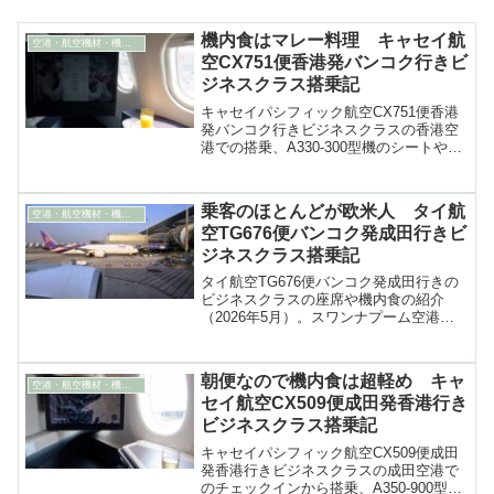
機内食はマレー料理 キャセイ航
空港・航空機材・機内食
空CX751便香港発バンコク行きビ
ジネスクラス搭乗記
キャセイパシフィック航空CX751便香港
発バンコク行きビジネスクラスの香港空
港での搭乗、A330-300型機のシートや出
された機内食などを紹介
乗客のほとんどが欧米人 タイ航
空港・航空機材・機内食
空TG676便バンコク発成田行きビ
ジネスクラス搭乗記
タイ航空TG676便バンコク発成田行きの
ビジネスクラスの座席や機内食の紹介
（2026年5月）。スワンナプーム空港の
チェックインの様子、離着陸の動画も
朝便なので機内食は超軽め キャ
空港・航空機材・機内食
セイ航空CX509便成田発香港行き
ビジネスクラス搭乗記
キャセイパシフィック航空CX509便成田
発香港行きビジネスクラスの成田空港で
のチェックインから搭乗、A350-900型機