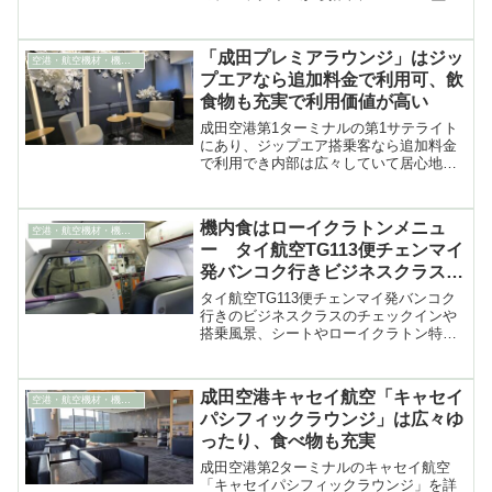
のキャビンやシート、朝食にあたる機内
食などを紹介。離着陸の動画も
「成田プレミアラウンジ」はジッ
空港・航空機材・機内食
プエアなら追加料金で利用可、飲
食物も充実で利用価値が高い
成田空港第1ターミナルの第1サテライト
にあり、ジップエア搭乗客なら追加料金
で利用でき内部は広々していて居心地が
よく飲食物も充実で利用価値が高い「成
田プレミアラウンジ」を詳細に紹介
機内食はローイクラトンメニュ
空港・航空機材・機内食
ー タイ航空TG113便チェンマイ
発バンコク行きビジネスクラス搭
乗記
タイ航空TG113便チェンマイ発バンコク
行きのビジネスクラスのチェックインや
搭乗風景、シートやローイクラトン特別
メニューの機内食などの搭乗記。離着陸
の動画も（2025年11月）
成田空港キャセイ航空「キャセイ
空港・航空機材・機内食
パシフィックラウンジ」は広々ゆ
ったり、食べ物も充実
成田空港第2ターミナルのキャセイ航空
「キャセイパシフィックラウンジ」を詳