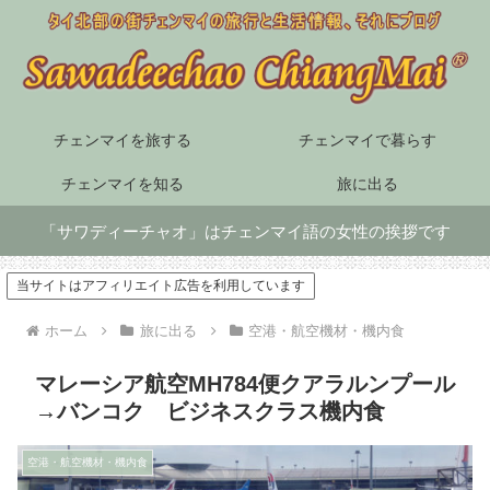
チェンマイを旅する
チェンマイで暮らす
チェンマイを知る
旅に出る
「サワディーチャオ」はチェンマイ語の女性の挨拶です
当サイトはアフィリエイト広告を利用しています
ホーム
旅に出る
空港・航空機材・機内食
マレーシア航空MH784便クアラルンプール
→バンコク ビジネスクラス機内食
空港・航空機材・機内食