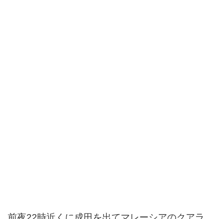
前夜22時近くに成田を出てマレーシアのクアラ