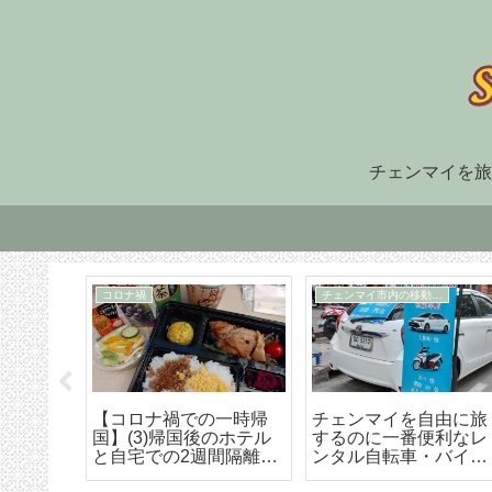
チェンマイを旅
住まい探し
TM30
福でオ
チェンマイ長期滞在の
TM-30とは何か、初回
大人気
ための住まい探しはこ
け出の方法などの詳細
野菜創
うやろう エリア選び
な解説
トラン
から契約までの詳細ア