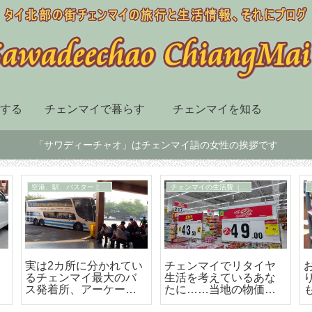
する
チェンマイで暮らす
チェンマイを知る
「サワディーチャオ」はチェンマイ語の女性の挨拶です
チェンマイ市内の移動手段
スーパー、デパート、ショッピングセンター
届
BTSも地下鉄もないチ
チェンマイ最大の高級
ェンマイはソンテウで
のショッピングセンタ
の移動が便利で楽しい
ー「セントラルフェス
テバル」