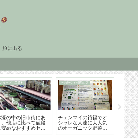
旅に出る
90日レポート
タイ暮らしのビザ
「90日レポート」を提
チェンマイ（タイ）長
【202
出する
期滞在生活のためのリ
マイ空港
タイヤメント（NON-
ド 降
O）ビザ取得・更新の手
ら市内