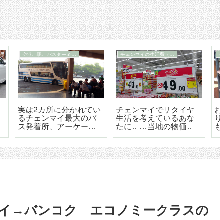
チェンマイ市内の移動手段
スーパー、デパート、ショッピングセンター
届
BTSも地下鉄もないチ
チェンマイ最大の高級
ェンマイはソンテウで
のショッピングセンタ
の移動が便利で楽しい
ー「セントラルフェス
テバル」
ンマイ→バンコク エコノミークラスの