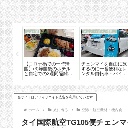
住まい探し
TM30
福でオ
チェンマイ長期滞在の
TM-30とは何か、初回
大人気
ための住まい探しはこ
け出の方法などの詳細
野菜創
うやろう エリア選び
な解説
トラン
から契約までの詳細ア
ドバイス
当サイトはアフィリエイト広告を利用しています
ホーム
旅に出る
空港・航空機材・機内食
タイ国際航空TG105便チェ