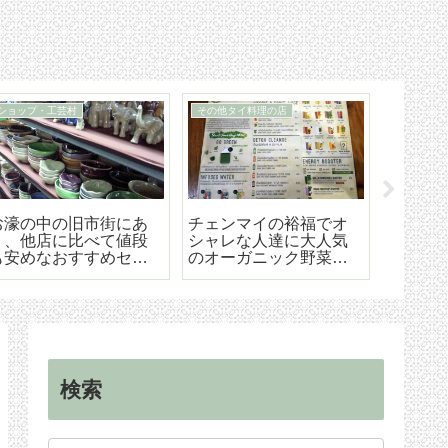
90日レポート
タイ暮らしのビザ
「90日レポート」を提
チェンマイ（タイ）長
【202
出する
期滞在生活のためのリ
マイ空港
タイヤメント（NON-
ド 降
O）ビザ取得・更新の手
ら市内
順
手続き
検索