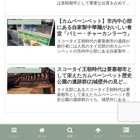
は直轄都市として重要な位置を占めてい
たピチットのムアンガオ歴史公園にある
おすすめ観光スポット4か所+1を紹介
【カムペーンペット】市内中心部
カムペーンペット、ピチット&メーソート
にある自家製中華麺がおいしい食
堂「バミー・チャーカンラーウ」
スコータイ王朝時代の要塞都市の遺跡が
旅行者には人気のタイ北部の街カムペー
ンペットの市内中心部にある自家製中華
麺がすばらしい食堂「バミー・チャーカ
ンラーウ」の紹介
スコータイ王朝時代は要塞都市と
カムペーンペット、ピチット&メーソート
して栄えたカムペーンペット歴史
公園の遺跡群(2)城壁外の見どこ
ろ
タイ北部にあるスコータイ王朝時代は要
塞都市として栄えたカムペーンペット歴
史公園の遺跡群のうち、城壁外にある見
どころの紹介
【チェンマイで暮らす】郊外の家
メニュー
ホーム
検索
トップ
サイドバー