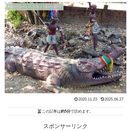
カムペーンペット、ピチット&メーソート
2020.11.23
2025.06.27
この記事は
約5分
で読めます。
スポンサーリンク