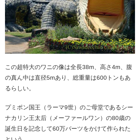
この超特大のワニの像は全長38m、高さ4m、腹
の真ん中は直径5mあり、総重量は600トンもあ
るらしい。
プミポン国王（ラーマ9世）のご母堂であるシー
ナカリン王太后（メーファールワン）の80歳の
誕生日を記念して60万バーツをかけて作られた
という。