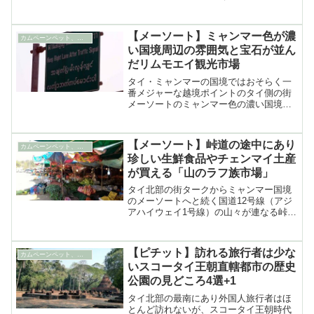
ナイトマーケットの安食堂での夕食の紹
介
【メーソート】ミャンマー色が濃
カムペーンペット、ピチット&メーソート
い国境周辺の雰囲気と宝石が並ん
だリムモエイ観光市場
タイ・ミャンマーの国境ではおそらく一
番メジャーな越境ポイントのタイ側の街
メーソートのミャンマー色の濃い国境周
辺の雰囲気やバンコクなどからの観光客
相手に宝石などを売るリムモエイ観光市
場などの見どころの紹介
【メーソート】峠道の途中にあり
カムペーンペット、ピチット&メーソート
珍しい生鮮食品やチェンマイ土産
が買える「山のラフ族市場」
タイ北部の街タークからミャンマー国境
のメーソートへと続く国道12号線（アジ
アハイウェイ1号線）の山々が連なる峠道
の途中にあり、野趣あふれるさまざまな
地場産品だけでなくチェンマイ土産も買
うことができる「タラート・ドーイ・ム
【ピチット】訪れる旅行者は少な
カムペーンペット、ピチット&メーソート
ース―（山のラフ族市場）」の紹介
いスコータイ王朝直轄都市の歴史
公園の見どころ4選+1
タイ北部の最南にあり外国人旅行者はほ
とんど訪れないが、スコータイ王朝時代