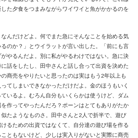
断した夕食をつまみながらワイワイと魚がかかるのを
となんだけどよ。何でまた急にそんなことを始める気
いるのか？」とウイラットが言い出した。「前にも言
プがやるんだよ。別に私がやるわけではない。急に決
時に話をしたし、田中さんと話し合って出資を決めた
かの商売をやりたいと思ったのは実はもう2年以上も
入ってしまいできなかっただけだよ。金のほうもいく
っているよ。むろん自分もいくらかは使うけど、ダム
場を作ってやったんだろ？ポーンはとてもありがたか
、似たようなものさ。田中さんと2人で折半で、遊び
儲けるための出資ではなくて、自分達の遊び場を作る
ることもないけど、少しは実入りがないと実際に商売