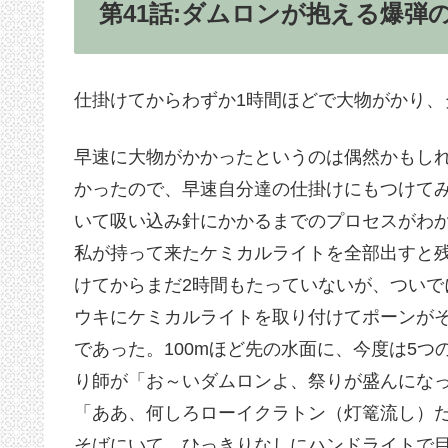
第41話:ダムロンが抱える爆弾の発
仕掛けてからわずか1時間ほどで大物がかり、
早速に大物がかかったというのは偶然かもし
かったので、早速自分達の仕掛けにもつけて
いて吸い込み針にかかるまでのプロセスがわ
私が持って来たケミカルライトを全部出すと
けてからまだ2時間もたっていないが、つい
ウキにケミカルライトを取り付けてポーンが
であった。100mほど先の水面に、今度は5
り師が「お～いダムロンよ、祭りが盛んにな
「ああ、何しろローイクラトン（灯篭流し）
そばにいて、ひっきりなしにハンドライトで