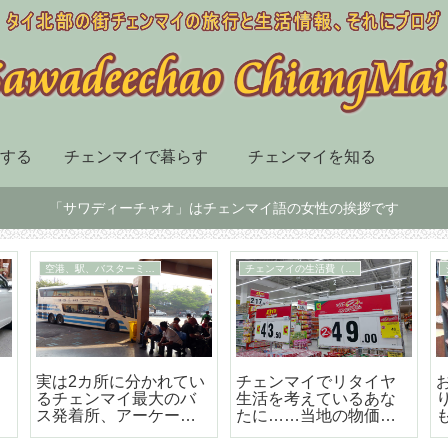
する
チェンマイで暮らす
チェンマイを知る
「サワディーチャオ」はチェンマイ語の女性の挨拶です
チェンマイ市内の移動手段
スーパー、デパート、ショッピングセンター
届
BTSも地下鉄もないチ
チェンマイ最大の高級
ェンマイはソンテウで
のショッピングセンタ
の移動が便利で楽しい
ー「セントラルフェス
テバル」