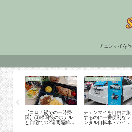
チェンマイを旅
住まい探し
TM30
福でオ
チェンマイ長期滞在の
TM-30とは何か、初回
大人気
ための住まい探しはこ
け出の方法などの詳細
野菜創
うやろう エリア選び
な解説
トラン
から契約までの詳細ア