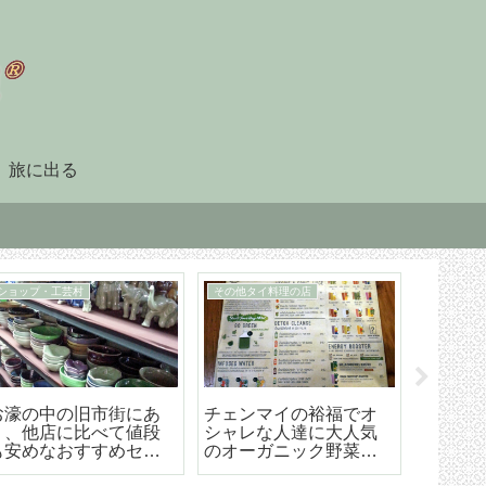
旅に出る
90日レポート
タイ暮らしのビザ
「90日レポート」を提
チェンマイ（タイ）長
【202
出する
期滞在生活のためのリ
マイ空港
タイヤメント（NON-
ド 降
O）ビザ取得・更新の手
ら市内