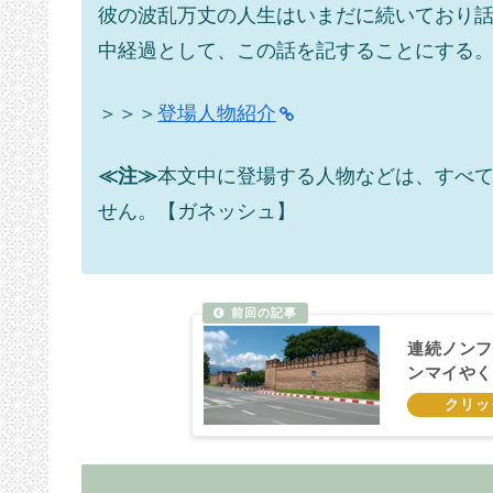
彼の波乱万丈の人生はいまだに続いており話
中経過として、この話を記することにする
＞＞＞
登場人物紹介
≪注≫
本文中に登場する人物などは、すべ
せん。【ガネッシュ】
連続ノンフ
ンマイやく