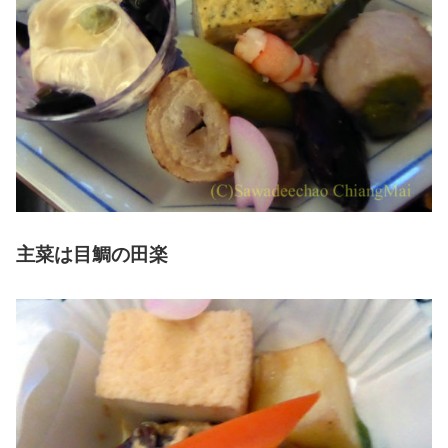
主菜は目鯛の田楽