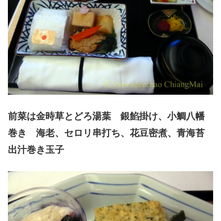
前菜は金時草とどろ湯葉 銀餡掛け、小鯛八幡
巻き 海老、セロリ串打ち、花豆密煮、青海苔
出汁巻き玉子