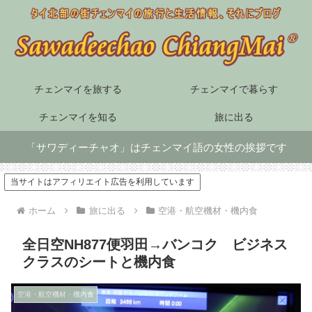
チェンマイを旅する
チェンマイで暮らす
チェンマイを知る
旅に出る
「サワディーチャオ」はチェンマイ語の女性の挨拶です
当サイトはアフィリエイト広告を利用しています
ホーム
旅に出る
空港・航空機材・機内食
全日空NH877便羽田→バンコク ビジネス
クラスのシートと機内食
空港・航空機材・機内食