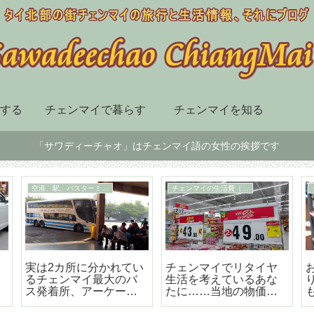
する
チェンマイで暮らす
チェンマイを知る
「サワディーチャオ」はチェンマイ語の女性の挨拶です
チェンマイ市内の移動手段
スーパー、デパート、ショッピングセンター
届
BTSも地下鉄もないチ
チェンマイ最大の高級
ェンマイはソンテウで
のショッピングセンタ
の移動が便利で楽しい
ー「セントラルフェス
テバル」