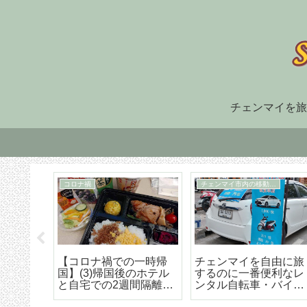
チェンマイを旅
住まい探し
TM30
福でオ
チェンマイ長期滞在の
TM-30とは何か、初回
大人気
ための住まい探しはこ
け出の方法などの詳細
野菜創
うやろう エリア選び
な解説
トラン
から契約までの詳細ア