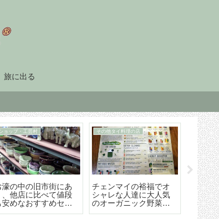
旅に出る
90日レポート
タイ暮らしのビザ
「90日レポート」を提
チェンマイ（タイ）長
【202
出する
期滞在生活のためのリ
マイ空港
タイヤメント（NON-
ド 降
O）ビザ取得・更新の手
ら市内