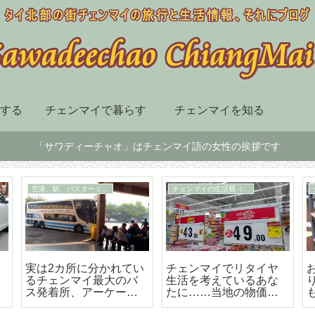
する
チェンマイで暮らす
チェンマイを知る
「サワディーチャオ」はチェンマイ語の女性の挨拶です
チェンマイ市内の移動手段
スーパー、デパート、ショッピングセンター
届
BTSも地下鉄もないチ
チェンマイ最大の高級
ェンマイはソンテウで
のショッピングセンタ
の移動が便利で楽しい
ー「セントラルフェス
テバル」