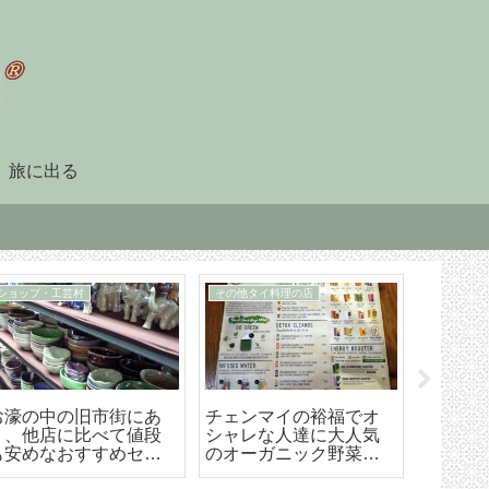
旅に出る
90日レポート
タイ暮らしのビザ
「90日レポート」を提
チェンマイ（タイ）長
【202
出する
期滞在生活のためのリ
マイ空港
タイヤメント（NON-
ド 降
O）ビザ取得・更新の手
ら市内