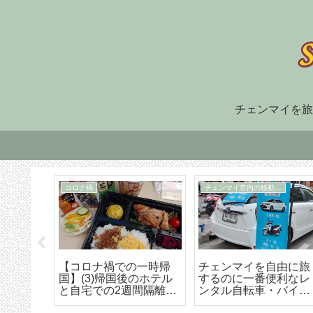
チェンマイを旅
住まい探し
TM30
福でオ
チェンマイ長期滞在の
TM-30とは何か、初回
大人気
ための住まい探しはこ
け出の方法などの詳細
野菜創
うやろう エリア選び
な解説
トラン
から契約までの詳細ア