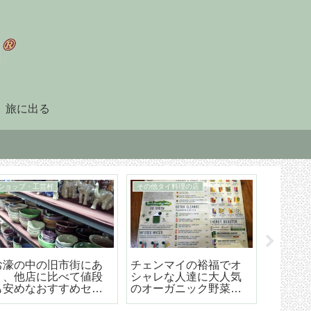
旅に出る
90日レポート
タイ暮らしのビザ
「90日レポート」を提
チェンマイ（タイ）長
【202
出する
期滞在生活のためのリ
マイ空港
タイヤメント（NON-
ド 降
O）ビザ取得・更新の手
ら市内