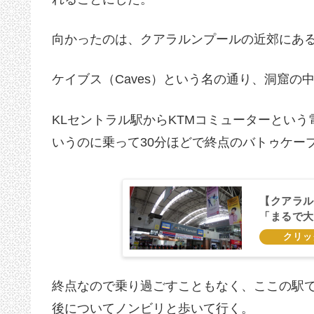
向かったのは、クアラルンプールの近郊にあ
ケイブス（Caves）という名の通り、洞窟の
KLセントラル駅からKTMコミューターとい
いうのに乗って30分ほどで終点のバトゥケー
【クアラル
「まるで大
終点なので乗り過ごすこともなく、ここの駅
後についてノンビリと歩いて行く。