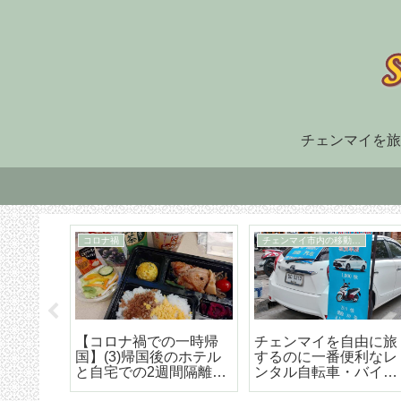
チェンマイを旅
住まい探し
TM30
福でオ
チェンマイ長期滞在の
TM-30とは何か、初回
大人気
ための住まい探しはこ
け出の方法などの詳細
野菜創
うやろう エリア選び
な解説
トラン
から契約までの詳細ア