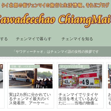
する
チェンマイで暮らす
チェンマイを知る
「サワディーチャオ」はチェンマイ語の女性の挨拶です
チェンマイ市内の移動手段
スーパー、デパート、ショッピングセンター
届
BTSも地下鉄もないチ
チェンマイ最大の高級
ェンマイはソンテウで
のショッピングセンタ
の移動が便利で楽しい
ー「セントラルフェス
テバル」