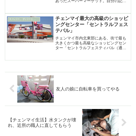
あったスーパーマーケット。自分の記憶
が定かではないのだが、もともとは……
チェンマイ最大の高級のショッピ
スーパー、デパート、ショッピングセンター
ングセンター「セントラルフェス
テバル」
チェンマイ市内北東部にある、街で最も
大きくかつ最も高級なショッピングセン
ター「セントラルフェスティバル（通称
センタンフェスティバル）」。セントラ
ルデパートと170のショップ、60軒の飲
食店で構成され、ブランド物からみやげ
まで何でも揃う
友人の娘に自転車を買ってやる
【チェンマイ生活】水タンクが壊
れ、近所の職人に直してもらう