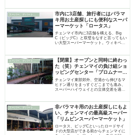
営するスーパーマーケットで、チェンマ
イには4店舗を……
市内に3店舗、旅行者にはバラマ
スーパー、デパート、ショッピングセンター
キ用お土産探しにも便利なスーパ
ーマーケット「ロータス」
チェンマイ市内に3店舗を構える、Big
C（ビッグC）と双璧をなすと言ってもい
い大型スーパーマーケット。ウィキペデ
ィアによれば……
【閉業】オープンと同時に終わっ
スーパー、デパート、ショッピングセンター
た（笑）チェンマイの負け組ショ
ッピングセンター「プロムナーダ
リゾートモール」
チェンマイ東部郊外、空港から伸びるマ
ヒドン通りをまっすぐどこまでも進み、
スーパーハイウェイとの立体交差を過ぎ
てすぐ左手にある2013年にオープンした
高級ショッピングセンターが……
非バラマキ用のお土産探しにもよ
スーパー、デパート、ショッピングセンター
い、チェンマイの最高級スーパー
「リムピンスーパーマーケット」
ロータス、ビッグCといったロードサイ
ドの大型店ができる前からチェンマイに