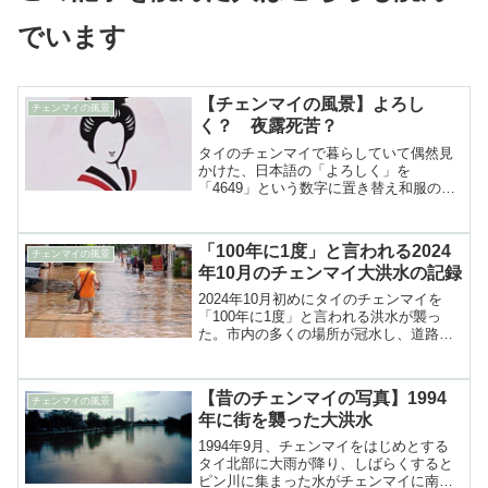
でいます
【チェンマイの風景】よろし
チェンマイの風景
く？ 夜露死苦？
タイのチェンマイで暮らしていて偶然見
かけた、日本語の「よろしく」を
「4649」という数字に置き替え和服の女
性のあしらった美容クリニックの看板の
紹介
「100年に1度」と言われる2024
チェンマイの風景
年10月のチェンマイ大洪水の記録
2024年10月初めにタイのチェンマイを
「100年に1度」と言われる洪水が襲っ
た。市内の多くの場所が冠水し、道路は
通行不能が続出するなど街は大混乱に陥
った様子をスクーターに乗って撮影し
た。あふれたピン川の動画も
【昔のチェンマイの写真】1994
チェンマイの風景
年に街を襲った大洪水
1994年9月、チェンマイをはじめとする
タイ北部に大雨が降り、しばらくすると
ピン川に集まった水がチェンマイに南下