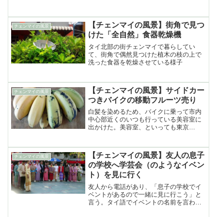
してきて街は広範囲のエリアが洪水に見
舞われた。被害は特にピン川の近くで大
きかったが、その時の様子の写真
【チェンマイの風景】街角で見つ
チェンマイの風景
けた「全自然」食器乾燥機
タイ北部の街チェンマイで暮らしてい
て、街角で偶然見つけた植木の枝の上で
洗った食器を乾燥させている様子
【チェンマイの風景】サイドカー
チェンマイの風景
つきバイクの移動フルーツ売り
白髪を染めるため、バイクに乗って市内
中心部近くのいつも行っている美容室に
出かけた。美容室、といっても東京
で……
【チェンマイの風景】友人の息子
チェンマイの風景
の学校へ学芸会（のようなイベン
ト）を見に行く
友人から電話があり、「息子の学校でイ
ベントがあるので一緒に見に行こう」と
言う。タイ語でイベントの名前を言われ
たのだが聞いたことのない単語で、運動