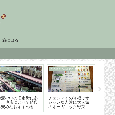
旅に出る
90日レポート
タイ暮らしのビザ
「90日レポート」を提
チェンマイ（タイ）長
【202
出する
期滞在生活のためのリ
マイ空港
タイヤメント（NON-
ド 降
O）ビザ取得・更新の手
ら市内