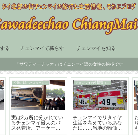
する
チェンマイで暮らす
チェンマイを知る
「サワディーチャオ」はチェンマイ語の女性の挨拶です
チェンマイ市内の移動手段
スーパー、デパート、ショッピングセンター
届
BTSも地下鉄もないチ
チェンマイ最大の高級
ェンマイはソンテウで
のショッピングセンタ
の移動が便利で楽しい
ー「セントラルフェス
テバル」