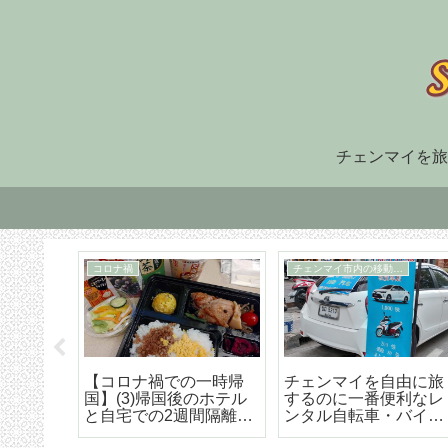
チェンマイを旅
住まい探し
TM30
福でオ
チェンマイ長期滞在の
TM-30とは何か、初回
大人気
ための住まい探しはこ
け出の方法などの詳細
野菜創
うやろう エリア選び
な解説
トラン
から契約までの詳細ア