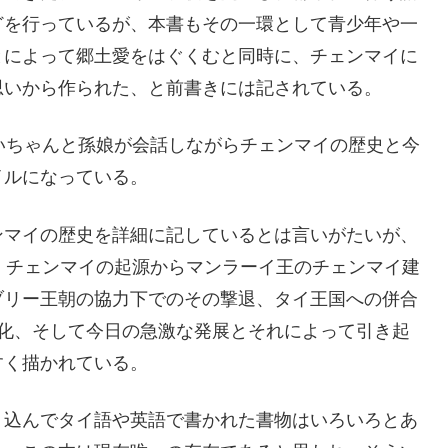
どを行っているが、本書もその一環として青少年や一
とによって郷土愛をはぐくむと同時に、チェンマイに
思いから作られた、と前書きには記されている。
いちゃんと孫娘が会話しながらチェンマイの歴史と今
イルになっている。
ンマイの歴史を詳細に記しているとは言いがたいが、
、チェンマイの起源からマンラーイ王のチェンマイ建
ブリー王朝の協力下でのその撃退、タイ王国への併合
変化、そして今日の急激な発展とそれによって引き起
すく描かれている。
り込んでタイ語や英語で書かれた書物はいろいろとあ