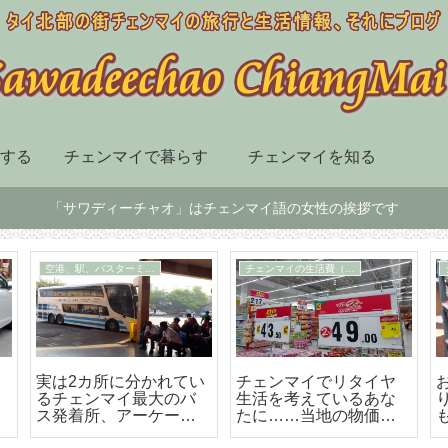
する
チェンマイで暮らす
チェンマイを知る
「サワディーチャオ」はチェンマイ語の女性の挨拶です
チェンマイ市内の移動手段
スーパー、デパート、ショッピングセンター
届
BTSも地下鉄もないチ
チェンマイ最大の高級
ェンマイはソンテウで
のショッピングセンタ
の移動が便利で楽しい
ー「セントラルフェス
テバル」