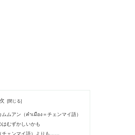
次
ムアン（คำเมือง＝チェンマイ語）
のはむずかしいかも
（チェンマイ語）よりも……