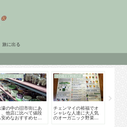
旅に出る
90日レポート
タイ暮らしのビザ
「90日レポート」を提
チェンマイ（タイ）長
【202
出する
期滞在生活のためのリ
マイ空港
タイヤメント（NON-
ド 降
O）ビザ取得・更新の手
ら市内