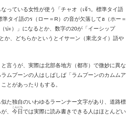
なっている女性が使う「チャオ（เจ้า。標準タイ語
標準タイ語のร（ロー＝R）の音が欠落してฮ（ホー＝
（บ่ะ）」になるとか、数字の20が「イーシップ
になるとか、どちらかというとイサーン（東北タイ）語や
）と言うが、実際は北部各地方（都市）で微妙に異な
るラムプーンの人はしばしば「ラムプーンのカムムア
うことがあったりもする。
も似た独自のいわゆるラーンナー文字があり、道路標
こんにち
るが、
今日
では実際に読み書きできる人はほとんどい