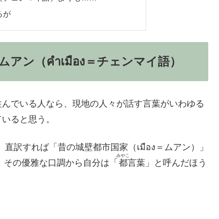
るが
アン（คำเมือง＝チェンマイ語）
住んでいる人なら、現地の人々が話す言葉がいわゆる
ていると思う。
は、直訳すれば「昔の城壁都市国家（เมือง＝ムアン）」
みやこ
、その優雅な口調から自分は「
都
言葉」と呼んだほう
。