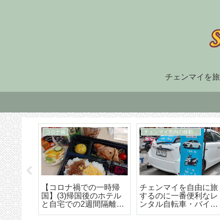
チェンマイを旅
住まい探し
TM30
福でオ
チェンマイ長期滞在の
TM-30とは何か、初回
大人気
ための住まい探しはこ
け出の方法などの詳細
野菜創
うやろう エリア選び
な解説
トラン
から契約までの詳細ア